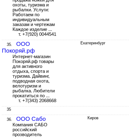
продажа ножей для
охоты, туризма и
рыбалки. Услуги:
Работаем по
индивидуальным
заказам и чертежам
Каждое изделие ...
т. +7(920) 0044541
ООО
Екатеринбург
35.
Покоряй.рф
Интернет-магазин
Покоряй.рф товары
для активного
отдыха, спорта и
туризма. Дайвинг,
подводная охота,
велотуризм и
рыбалка. Любители
прокатиться по ...
т. +7(343) 2068668
35
ООО Сабо
Киров
36.
Компания САБО
российский
прозводитель