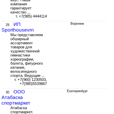
вкус. Наша
компания
гарантирует
качество ...
т. +7(985) 4444114
ИП
Воронеж
29.
Sporthousevrn
Мы представляем
обширный
ассортимент
товаров для
художественной
гимнастики
хореографии,
балета, фигурного
катания,
велосипедного
спорта. Ведущие ...
т. +7(960) 1230503,
+7(980)5539867
ООО
Екатеринбург
30.
Атабаска
спортмаркет
Атабаска
спортмаркет.