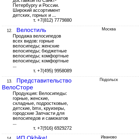
доставкой по Санкт-
Петербургу и России.
Широкий ассортимент
детских, горных и ...
т. +7(812) 7779880
Велостиль
Москва
12.
Продажа велосипедов
всех видов: горные
велосипеды; женские
велосипеды; бюджетные
велосипеды; комфортные
велосипеды; комфортные
...
т. +7(495) 9958089
Представительство
Подольск
13.
ВелоСторе
Продукция: Велосипеды:
горные, женские,
складные, подростковые,
детские, bmx, круизеры,
городские Запчасти для
велосипедов и самокатов
...
т. +7(916) 6929272
ИП Okbike!
Иваново
14.