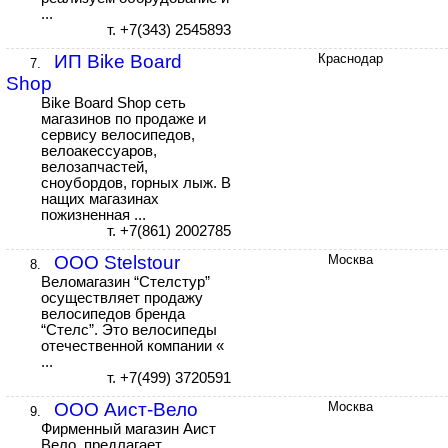
...
т. +7(343) 2545893
ИП Bike Board
Краснодар
7.
Shop
Bike Board Shop сеть
магазинов по продаже и
сервису велосипедов,
велоакессуаров,
велозапчастей,
сноубордов, горных лыж. В
нащих магазинах
пожизненная ...
т. +7(861) 2002785
ООО Stelstour
Москва
8.
Веломагазин “Стелстур”
осуществляет продажу
велосипедов бренда
“Стелс”. Это велосипеды
отечественной компании «
...
т. +7(499) 3720591
ООО Аист-Вело
Москва
9.
Фирменный магазин Аист
Вело, предлагает