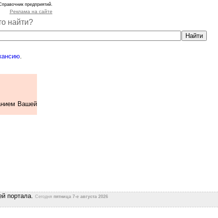
Справочник предприятий.
Реклама на сайте
то найти?
кансию
.
анием Вашей
ей портала.
Сегодня
пятница 7-е августа 2026