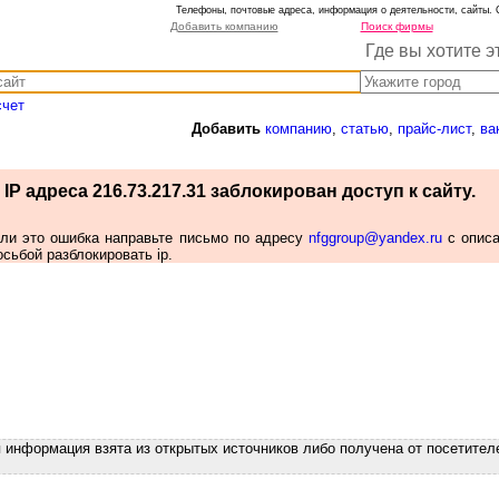
Телефоны, почтовые адреса, информация о деятельности, сайты. 
Добавить компанию
Поиск фирмы
Где вы хотите э
счет
Добавить
компанию
,
статью
,
прайс-лист
,
ва
IP адреса 216.73.217.31 заблокирован доступ к сайту.
сли это ошибка направьте письмо по адресу
nfggroup@yandex.ru
с опис
осьбой разблокировать ip.
я информация взята из открытых источников либо получена от посетител