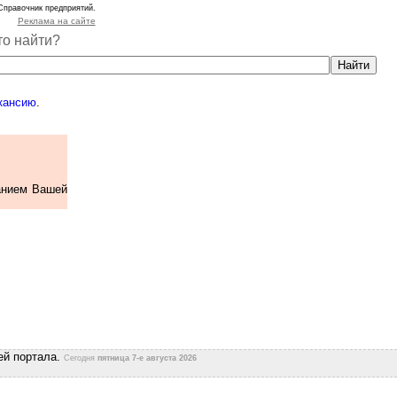
Справочник предприятий.
Реклама на сайте
то найти?
кансию
.
анием Вашей
ей портала.
Сегодня
пятница 7-е августа 2026