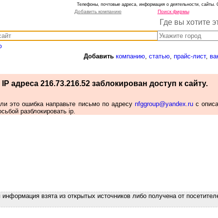
Телефоны, почтовые адреса, информация о деятельности, сайты. 
Добавить компанию
Поиск фирмы
Где вы хотите э
ю
Добавить
компанию
,
статью
,
прайс-лист
,
ва
IP адреса 216.73.216.52 заблокирован доступ к сайту.
сли это ошибка направьте письмо по адресу
nfggroup@yandex.ru
с опис
осьбой разблокировать ip.
я информация взята из открытых источников либо получена от посетител