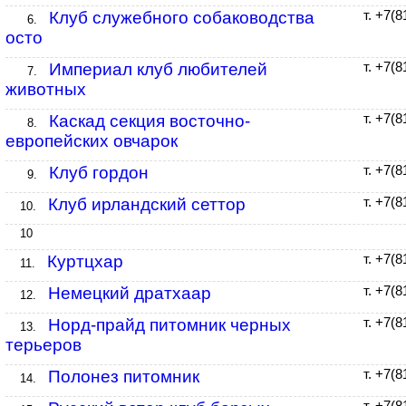
Клуб служебного собаководства
т. +7(
6.
осто
Империал клуб любителей
т. +7(
7.
животных
Каскад секция восточно-
т. +7(
8.
европейских овчарок
Клуб гордон
т. +7(
9.
Клуб ирландский сеттор
т. +7(
10.
10
Куртцхар
т. +7(
11.
Немецкий дратхаар
т. +7(
12.
Норд-прайд питомник черных
т. +7(
13.
терьеров
Полонез питомник
т. +7(
14.