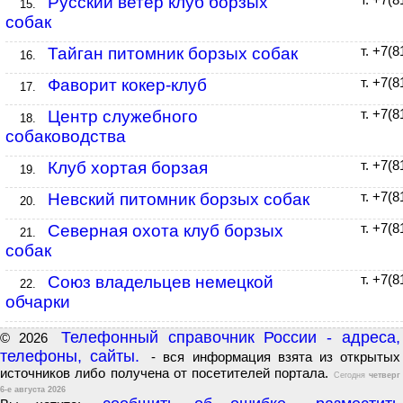
Русский ветер клуб борзых
т. +7(
15.
собак
Тайган питомник борзых собак
т. +7(
16.
Фаворит кокер-клуб
т. +7(
17.
Центр служебного
т. +7(
18.
собаководства
Клуб хортая борзая
т. +7(
19.
Невский питомник борзых собак
т. +7(
20.
Северная охота клуб борзых
т. +7(
21.
собак
Союз владельцев немецкой
т. +7(
22.
обчарки
Телефонный справочник России - адреса,
© 2026
телефоны, сайты.
- вся информация взята из открытых
источников либо получена от посетителей портала.
Сегодня
четверг
6-е августа 2026