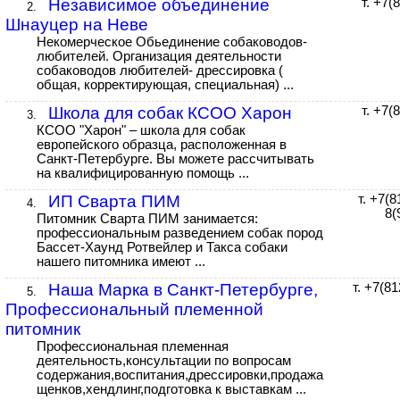
Независимое объединение
т. +7(
2.
Шнауцер на Неве
Некомерческое Обьединение собаководов-
любителей. Организация деятельности
собаководов любителей- дрессировка (
общая, корректирующая, специальная) ...
Школа для собак КСОО Харон
т. +7(
3.
КСОО "Харон" – школа для собак
европейского образца, расположенная в
Санкт-Петербурге. Вы можете рассчитывать
на квалифицированную помощь ...
ИП Сварта ПИМ
т. +7(
4.
8(
Питомник Сварта ПИМ занимается:
профессиональным разведением собак пород
Бассет-Хаунд Ротвейлер и Такса собаки
нашего питомника имеют ...
Наша Марка в Санкт-Петербурге,
т. +7(8
5.
Профессиональный племенной
питомник
Профессиональная племенная
деятельность,консультации по вопросам
содержания,воспитания,дрессировки,продажа
щенков,хендлинг,подготовка к выставкам ...