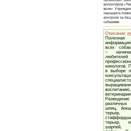
волонтёров «Та
волк». Учрежде
оказывать помо
контроле за бе
собаками.
Описание ру
Полезная
информаци
всех собак
– начин
любител
профессион
кинологов. 
в выборе п
консультаци
специалис
выращивани
воспитанию,
ветеринарии
Разведение
различных 
шпиц, йокш
терьер,
стаффордши
терьер, ов
шарпей, 