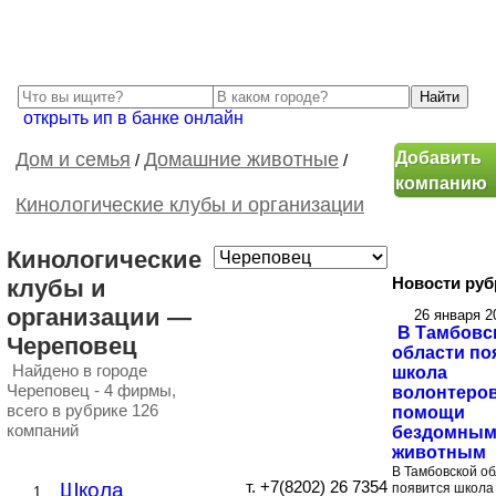
открыть ип в банке онлайн
Добавить
Дом и семья
Домашние животные
/
/
компанию
Кинологические клубы и организации
Кинологические
Новости руб
клубы и
организации —
26 января 
В Тамбовс
Череповец
области по
Найдено в городе
школа
Череповец - 4 фирмы,
волонтеров
всего в рубрике 126
помощи
компаний
бездомны
животным
В Тамбовской о
Школа
т. +7(8202) 26 7354
появится школа
1.