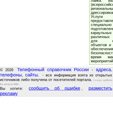
лайка. Вы
(всероссий
региональны
дрессировка
Услуги
предоставл
специально
подготовле
караульных
различных
для ох
объектов и 
обеспечени
безопасно
время мас
мероприятий
Телефонный справочник России - адреса,
© 2026
телефоны, сайты.
- вся информация взята из открытых
источников либо получена от посетителей портала.
Сегодня
суббота
8-е августа 2026
сообщить об ошибке
разместить
Вы хотите:
,
рекламу