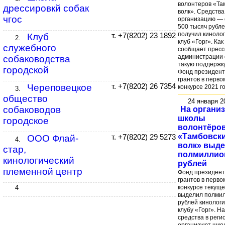
волонтеров «Та
дрессировкй собак
волк». Средства
чгос
организацию — 
500 тысяч рубл
получил киноло
Клуб
т. +7(8202) 23 1892
2.
клуб «Горг». Как
служебного
сообщает пресс
администрации 
собаководства
такую поддержк
городской
Фонд президент
грантов в перво
Череповецкое
т. +7(8202) 26 7354
конкурсе 2021 г
3.
общество
24 января 
собаководов
На органи
школы
городское
волонтёро
«Тамбовск
ООО Флай-
т. +7(8202) 29 5273
4.
волк» выд
стар,
полмиллио
кинологический
рублей
племенной центр
Фонд президент
грантов в перво
конкурсе текуще
4
выделил полми
рублей кинолог
клубу «Горг». На
средства в реги
организуют шко