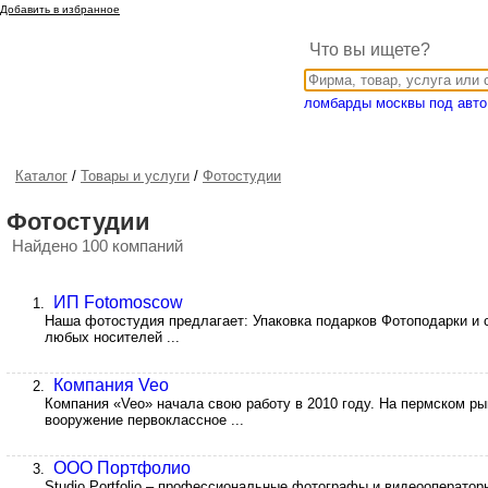
Добавить в избранное
Что вы ищете?
ломбарды москвы под авто
Каталог
/
Товары и услуги
/
Фотостудии
Фотостудии
Найдено 100 компаний
ИП Fotomoscow
1.
Наша фотостудия предлагает: Упаковка подарков Фотоподарки и
любых носителей ...
Компания Veo
2.
Компания «Veo» начала свою работу в 2010 году. На пермском р
вооружение первоклассное ...
ООО Портфолио
3.
Studio Portfolio – профессиональные фотографы и видеооперато