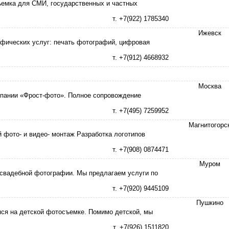
емка для СМИ, государственных и частных
т. +7(922) 1785340
Ижевск
афических услуг: печать фотографий, цифровая
т. +7(912) 4668932
Москва
мпании «Фрост-фото». Полное сопровождение
т. +7(495) 7259952
Магнитогорс
фото- и видео- монтаж Разработка логотипов
т. +7(908) 0874471
Муром
 свадебной фотографии. Мы предлагаем услуги по
т. +7(920) 9445109
Пушкино
ся на детской фотосъемке. Помимо детской, мы
т. +7(926) 1511820