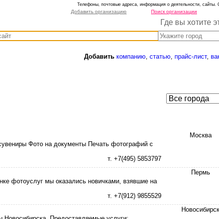
Телефоны, почтовые адреса, информация о деятельности, сайты. 
Добавить организацию
Поиск организации
Где вы хотите э
Добавить
компанию
,
статью
,
прайс-лист
,
ва
Москва
 сувениры Фото на документы Печать фотографий с
т. +7(495) 5853797
Пермь
ынке фотоуслуг мы оказались новичками, взявшие на
т. +7(912) 9855529
Новосибирс
ры Новосибирска. Предоставляемые услуги: