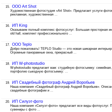
ООО Art Shot
15.
Художественная фотостудия «Art Shot». Предлагает услуги фот
рекламная, художественная ...
ИП King
16.
Оказываем полный комплекс фотосуслуг: Большая просторная инте
old hall, комплект профессионального ...
ООО Teplo
17.
Добро пожаловать! TEPLO Studio — это новая шикарная интерьер
Огромные панорамные окна, прекрасный ...
ИП W-photostudio
18.
W-photostudio предлагает вам: студийную фотосъемку: семейная, 
портфолио сыездную фотосъемку: ...
ИП Свадебный фотограф Андрей Воробьев
19.
Наша компания «Свадебный фотограф Андрей Воробьев». Описан
свадебные фотографии и ...
ИП Силуэт-фото
20.
Наша компания «Силуэт-фото» предлагает все виды фотоуслуг. 
сувениры с фото ...