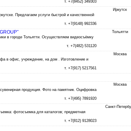
т. +7(8452) 349303
Иркутск
ркутске. Предлагаем услуги быстрой и качественной
т. +7(9148) 992336
A GROUP"
Тольятти
мки в городе Тольятти. Осуществляем видеосъёмку
т. +7(482) 531120
Москва
а в офис, учреждение, на дом . Изготовление и
т. +7(917) 5217561
Москва
о сувенирная продукция. Фото на памятник. Оцифровка
т. +7(495) 7891920
Санкт-Петербу
съемка: фотосъемка для каталогов; предметная
т. +7(812) 9128023