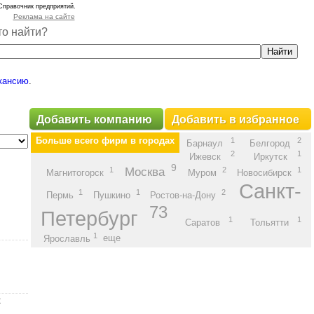
Справочник предприятий.
Реклама на сайте
то найти?
кансию
.
Добавить компанию
Добавить в избранное
Больше всего фирм в городах
1
2
Барнаул
Белгород
2
1
Ижевск
Иркутск
9
Москва
1
2
1
Магнитогорск
Муром
Новосибирск
Санкт-
1
1
2
Пермь
Пушкино
Ростов-на-Дону
73
Петербург
1
1
Саратов
Тольятти
1
Ярославль
еще
к