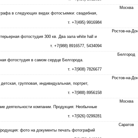
Москва
ографа в следующих видах фотосъемки: свадебная,
т. +7(495) 9916984
Ростов-на-До
рьерная фотостудия 300 кв. Два зала white hall и
т. +7(988) 8916577, 5434094
Белгород
ная фотостудия в самом сердце Белгорода.
т. +7(908) 7826677
Ростов-на-До
детская, групповая, индивидуальная, портрет,
т. +7(988) 8956158
Москва
ие деятельности компании. Продукция: Необычные
т. +7(926) 0299281
Саратов
Продукция: фото на документы печать фотографий