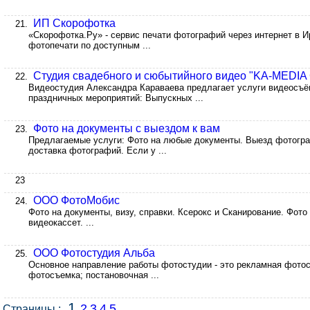
ИП Скорофотка
21.
«Скорофотка.Ру» - сервис печати фотографий через интернет в И
фотопечати по доступным ...
Студия свадебного и сюбытийного видео "KA-MEDI
22.
Видеостудия Александра Караваева предлагает услуги видеосъё
праздничных мероприятий: Выпускных ...
Фото на документы с выездом к вам
23.
Предлагаемые услуги: Фото на любые документы. Выезд фотограф
доставка фотографий. Если у ...
23
ООО ФотоМобис
24.
Фото на документы, визу, справки. Ксерокс и Сканирование. Фот
видеокассет. ...
ООО Фотостудия Альба
25.
Основное направление работы фотостудии - это рекламная фото
фотосъемка; постановочная ...
1
2
3
4
5
Страницы :