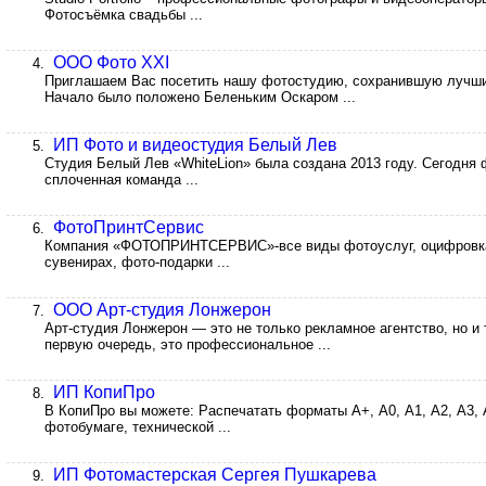
Фотосъёмка свадьбы ...
ООО Фото XXI
4.
Приглашаем Вас посетить нашу фотостудию, сохранившую лучш
Начало было положено Беленьким Оскаром ...
ИП Фото и видеостудия Белый Лев
5.
Студия Белый Лев «WhiteLion» была создана 2013 году. Сегодня 
сплоченная команда ...
ФотоПринтСервис
6.
Компания «ФОТОПРИНТСЕРВИС»-все виды фотоуслуг, оцифровка, 
сувенирах, фото-подарки ...
ООО Арт-студия Лонжерон
7.
Арт-студия Лонжерон — это не только рекламное агентство, но и
первую очередь, это профессиональное ...
ИП КопиПро
8.
В КопиПро вы можете: Распечатать форматы А+, А0, А1, А2, А3, 
фотобумаге, технической ...
ИП Фотомастерская Сергея Пушкарева
9.