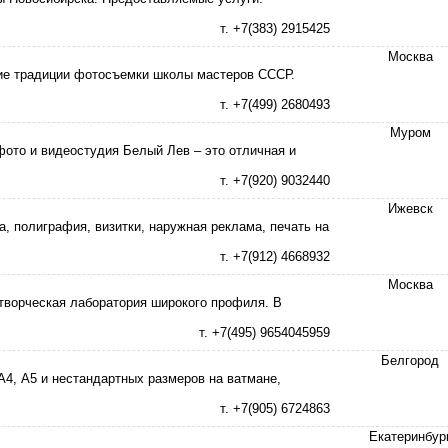
т. +7(383) 2915425
Москва
ие традиции фотосъемки школы мастеров СССР.
т. +7(499) 2680493
Муром
фото и видеостудия Белый Лев – это отличная и
т. +7(920) 9032440
Ижевск
полиграфия, визитки, наружная реклама, печать на
т. +7(912) 4668932
Москва
 творческая лаборатория широкого профиля. В
т. +7(495) 9654045959
Белгород
А4, А5 и нестандартных размеров на ватмане,
т. +7(905) 6724863
Екатеринбур