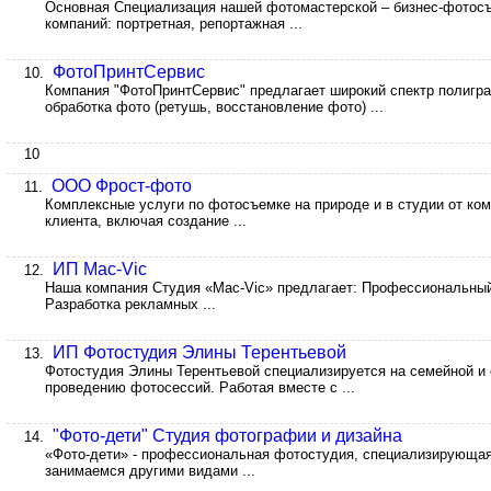
Основная Специализация нашей фотомастерской – бизнес-фотосъ
компаний: портретная, репортажная ...
ФотоПринтСервис
10.
Компания "ФотоПринтСервис" предлагает широкий спектр полигр
обработка фото (ретушь, восстановление фото) ...
10
ООО Фрост-фото
11.
Комплексные услуги по фотосъемке на природе и в студии от ко
клиента, включая создание ...
ИП Mac-Vic
12.
Наша компания Студия «Mac-Vic» предлагает: Профессиональный 
Разработка рекламных ...
ИП Фотостудия Элины Терентьевой
13.
Фотостудия Элины Терентьевой специализируется на семейной и
проведению фотосессий. Работая вместе с ...
"Фото-дети" Студия фотографии и дизайна
14.
«Фото-дети» - профессиональная фотостудия, специализирующая
занимаемся другими видами ...