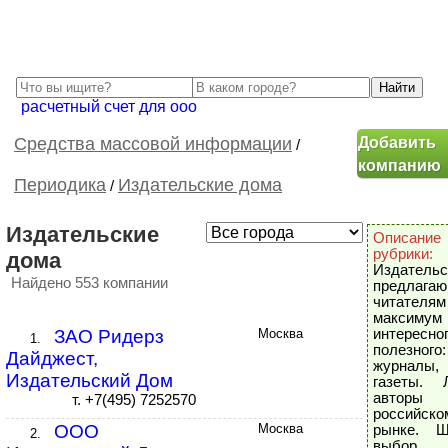
расчетный счет для ооо
Добавить
Cредства массовой информации
/
компанию
Периодика
Издательские дома
/
Издательские
Описание
рубрики:
дома
Издательс
Найдено 553 компании
предлага
читателям
максимум
ЗАО Ридерз
Москва
интерес
1.
полезного:
Дайджест,
журналы, 
Издательский Дом
газеты. 
автор
т. +7(495) 7252570
российско
ООО
Москва
рынке. Ш
2.
выбор