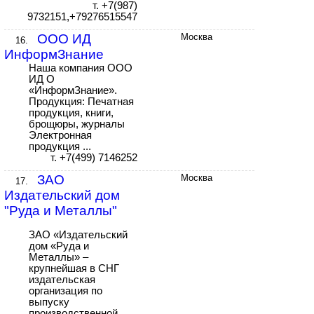
т. +7(987)
9732151,+79276515547
ООО ИД
Москва
16.
ИнформЗнание
Наша компания ООО
ИД О
«ИнформЗнание».
Продукция: Печатная
продукция, книги,
брощюры, журналы
Электронная
продукция ...
т. +7(499) 7146252
ЗАО
Москва
17.
Издательский дом
"Руда и Металлы"
ЗАО «Издательский
дом «Руда и
Металлы» –
крупнейшая в СНГ
издательская
организация по
выпуску
производственной,