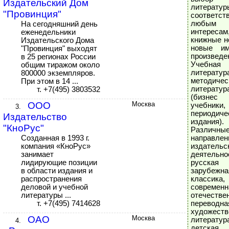
Издательский Дом
литератур
"Провинция"
соответст
любым
На сегодняшний день
интересам
еженедельники
книжные н
Издательского Дома
новые и
"Провинция" выходят
произведе
в 25 регионах России
Учебная
общим тиражом около
литератур
800000 экземпляров.
методичес
При этом в 14 ...
литератур
т. +7(495) 3803532
(бизнес 
ООО
Москва
учебники,
3.
периодиче
Издательство
издания).
"КноРус"
Различны
Созданная в 1993 г.
направлен
компания «КноРус»
издательс
занимает
деятельн
лидирующие позиции
русск
в области издания и
зарубежна
распространения
классика,
деловой и учебной
современн
литературы ...
отечестве
т. +7(495) 7414628
переводна
художеств
ОАО
Москва
литератур
4.
детская