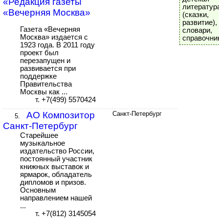
«Редакция газеты
литератур
«Вечерняя Москва»
(сказки, 
развитие),
Газета «Вечерняя
словари,
Москва» издается с
справочни
1923 года. В 2011 году
проект был
перезапущен и
развивается при
поддержке
Правительства
Москвы как ...
т. +7(499) 5570424
АО Композитор
Санкт-Петербург
5.
Санкт-Петербург
Старейшее
музыкальное
издательство России,
постоянный участник
книжных выставок и
ярмарок, обладатель
дипломов и призов.
Основным
направлением нашей
...
т. +7(812) 3145054