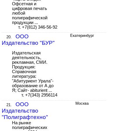
Офсетная и
цифровая печать
любой
полиграфической
продукции ...
т. +7(812) 346-56-92
ООО
Екатеринбург
20.
Издательство "БУР"
Издательская
деятельность,
рекламная, СМИ.
Продукция:
Справочная
литература:
"Абитуриент Урала"-
образование от А до
Я; Сайт- abiturient ...
т. +7(343) 2956114
ООО
Москва
21.
Издательство
"Полиграфтехно"
На рынке
полиграфических