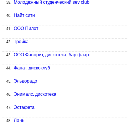
Молодежный студенческий sev club
39.
Найт сити
40.
ООО Пилот
41.
Тройка
42.
ООО Фаворит, дискотека, бар фларт
43.
Фанат, дискоклуб
44.
Эльдорадо
45.
Энималс, дискотека
46.
Эстафета
47.
Лань
48.