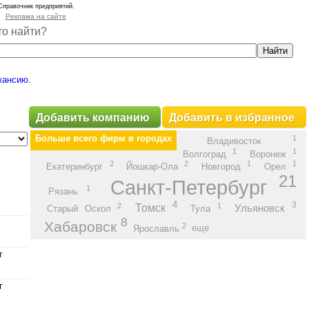
Справочник предприятий.
Реклама на сайте
то найти?
кансию
.
Добавить компанию
Добавить в избранное
Больше всего фирм в городах
1
Владивосток
1
1
Волгоград
Воронеж
2
2
1
1
Екатеринбург
Йошкар-Ола
Новгород
Орел
21
Санкт-Петербург
1
Рязань
4
3
2
1
Томск
Ульяновск
Старый Оскол
Тула
8
Хабаровск
2
Ярославль
еще
г
г