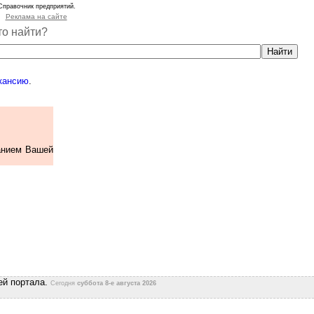
Справочник предприятий.
Реклама на сайте
то найти?
кансию
.
анием Вашей
ей портала.
Сегодня
суббота 8-е августа 2026