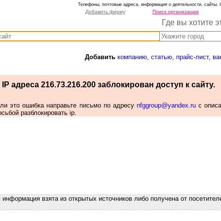
Телефоны, почтовые адреса, информация о деятельности, сайты. 
Добавить фирму
Поиск организации
Где вы хотите э
Добавить
компанию
,
статью
,
прайс-лист
,
ва
IP адреса 216.73.216.200 заблокирован доступ к сайту.
сли это ошибка направьте письмо по адресу
nfggroup@yandex.ru
с опис
осьбой разблокировать ip.
я информация взята из открытых источников либо получена от посетител