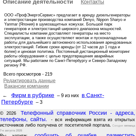
Описание деятельности
Контакты
ООО «ПрофЭнергоСервис» предлагает в аренду дизельгенераторы
и электростанции производства компаний Denyo, Nippon Sharyo и
Yanmar (Япония) в шумозащитных кожухах. Большой парк
генераторов и электростанций широкого диапазона мощностей.
Специалисты компании доставляют генераторы на место
эксплуатации, а также осуществляют монтаж и пусконаладочные
работы для дальнейшего автономного использования арендованных
электростанций. Гибкие сроки аренды (от 12 часов до 1 года и
более) и ценовая политика. Постоянный дистанционный мониторинг
работы оборудования с целью предотвращения аварийных
ситуаций. Мы работаем по Санкт-Петербургу и Северо-Западному
региону РФ.
Всего просмотров - 219
Редактировать данные
Вакансии компании
Фирм в рубрике
в Санкт-
←
– 9
из них
Петербурге
– 3
Телефонный справочник России - адреса,
© 2026
телефоны, сайты.
- вся информация взята из открытых
источников либо получена от посетителей портала.
Сегодня
пятница
7-е августа 2026
сообщить об ошибке
разместить
Вы хотите:
,