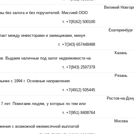
Великий Новгор
ы без залога и без поручителей. Миссией ООО
т. +7(8162) 500100
Екатеринбург
акт между инвесторами и заемщиками, минуя
т. +7(343) 657448488
Казань
ов. Выдаем наличные под залог недвижимости на
т. +7(843) 2597379
Рязань
рынке с 1994 г. Основные направления
т. +7(4912) 505445
Ростов-на-Дон
7 лет. Помогаем людям, у которых по тем или
т. +7(951) 8408764
Москва
ежения с возможной ежемесячной выплатой