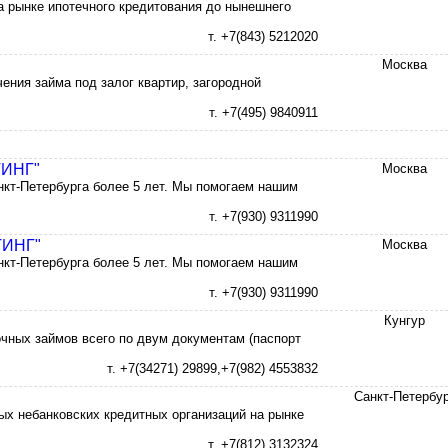
а рынке ипотечного кредитования до нынешнего
т. +7(843) 5212020
Москва
ения займа под залог квартир, загородной
т. +7(495) 9840911
ТИНГ"
Москва
кт-Петербурга более 5 лет. Мы помогаем нашим
т. +7(930) 9311990
ТИНГ"
Москва
кт-Петербурга более 5 лет. Мы помогаем нашим
т. +7(930) 9311990
Кунгур
чных займов всего по двум документам (паспорт
т. +7(34271) 29899,+7(982) 4553832
Санкт-Петербур
вых небанковских кредитных организаций на рынке
т. +7(812) 3132324