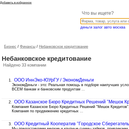
Добавить в избранное
Что вы ищете?
деньги залог авто москва
Бизнес
/
Финансы
/
Небанковское кредитование
Небанковское кредитование
Найдено 33 компании
ООО ИннЭко-ЮУрГУ / ЭкономДеньги
1.
ЭкономДеньги - это: Реальная помощь в подборе наилучших усло
ВСЕМ банкам и банковским продуктам ...
ООО Казанское Бюро Кредитных Решений "Мешок Кр
2.
Компания Казанское Бюро Кредитных Решений "Мешок Кредитов".
Компания по продвижению кредитных ...
ООО Кредитный Кооператив "Городское Сберегатель
3.
Мы предоставляем мелкие и крупные суммы займов, привлекаем