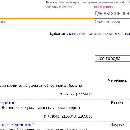
Телефоны, почтовые адреса, информация о деятельности, сайты. 
Добавить компанию
Поиск фирмы
Где вы хотите э
Добавить
компанию
,
статью
,
прайс-лист
,
ва
Челябинск
вий кредита, актуальная обновляемая база по
т. +7(351) 7774413
едитов"
Казань
 Легальное содействие в получении кредита
т. +7(843) 2166040, 2165035
ное Отделение"
Иркутск
 личные сбережения, осуществляем страхование