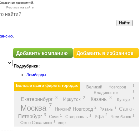
Справочник предприятий.
Реклама на сайте
то найти?
кансию
.
Добавить компанию
Добавить в избранное
Подрубрики:
Ломбарды
Больше всего фирм в городах
1
Великий Новгород
1
Владивосток
3
3
2
1
Екатеринбург
Казань
Иркутск
Кунгур
7
Москва
2
1
Санкт-
Нижний Новгород
Рязань
3
2
1
1
1
Петербург
Уфа
Сочи
Ставрополь
Челябинск
1
Южно-Сахалинск
еще