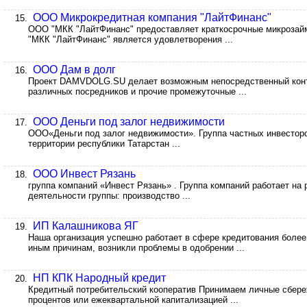
ООО Микрокредитная компания "ЛайтФинанс"
15.
ООО "МКК "ЛайтФинанс" предоставляет краткосрочные микрозайм
"МКК "ЛайтФинанс" является удовлетворения ...
ООО Дам в долг
16.
Проект DAMVDOLG.SU делает возможным непосредственный конт
различных посредников и прочие промежуточные ...
ООО Деньги под залог недвижимости
17.
ООО«Деньги под залог недвижимости». Группа частных инвестор
территории республики Татарстан ...
ООО Инвест Рязань
18.
группа компаний «Инвест Рязань» . Группа компаний работает на 
деятельности группы: производство ...
ИП Калашникова ЯГ
19.
Наша организация успешно работает в сфере кредитования более 
иным причинам, возникли проблемы в одобрении ...
НП КПК Народный кредит
20.
Кредитный потребительский кооператив Принимаем личные сбер
процентов или ежеквартальной капитализацией ...