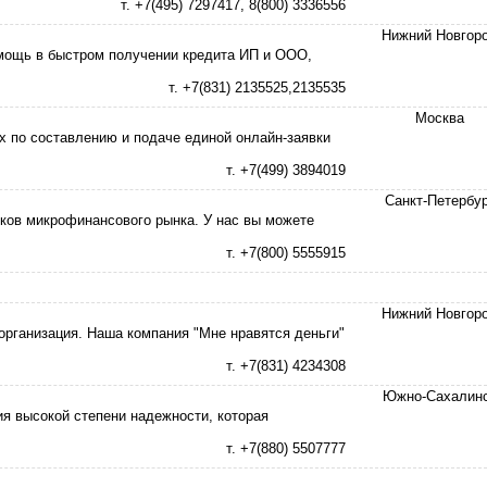
т. +7(495) 7297417, 8(800) 3336556
Нижний Новгор
ощь в быстром получении кредита ИП и ООО,
т. +7(831) 2135525,2135535
Москва
х по составлению и подаче единой онлайн-заявки
т. +7(499) 3894019
Санкт-Петербур
ков микрофинансового рынка. У нас вы можете
т. +7(800) 5555915
Нижний Новгор
рганизация. Наша компания "Мне нравятся деньги"
т. +7(831) 4234308
Южно-Сахалин
я высокой степени надежности, которая
т. +7(880) 5507777