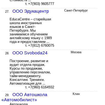
Стоимость ...
т. +7(903) 9605777
ООО Эдукацентр
Санкт-Петербург
27.
EducaCentre – старейшая
школа иностранных
языков в Санкт-
Петербурге. Мы
занимаемся обучением
английскому языку с 1989
года и предоставляем ...
т. +7(812) 6760075
ООО Svoboda24
Москва
28.
Построение, развитие и
аудит отдела продаж.
Курсы по продажам,
управлению персоналом,
тайм-менеджменту.
Консалтинг. Тренинги.
Автоматизация для ...
т. +7(960) 6164932
ООО Автошкола
Клин
29.
«Автомобилист»
Автошкола