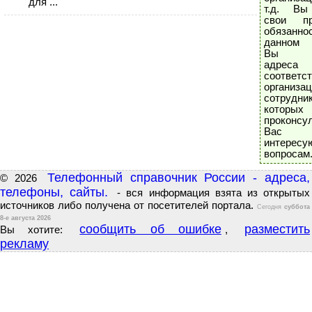
для ...
т.д. Вы
свои п
обязанн
данном 
Вы на
адреса
соответс
организац
сотрудни
которых
проконсу
Вас
интерес
вопросам
Телефонный справочник России - адреса,
© 2026
телефоны, сайты.
- вся информация взята из открытых
источников либо получена от посетителей портала.
Сегодня
суббота
8-е августа 2026
сообщить об ошибке
разместить
Вы хотите:
,
рекламу