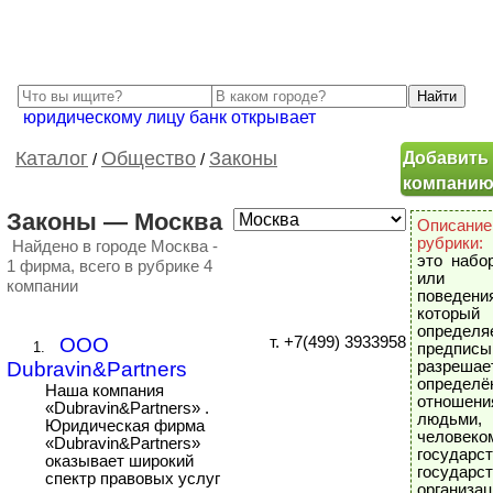
юридическому лицу банк открывает
Добавить
Каталог
Общество
Законы
/
/
компани
Законы — Москва
Описание
рубрики:
Найдено в городе Москва -
это набо
1 фирма, всего в рубрике 4
или 
компании
поведени
который
определяе
ООО
т. +7(499) 3933958
1.
предписы
Dubravin&Partners
разрешае
определё
Наша компания
отношени
«Dubravin&Partners» .
людьми,
Юридическая фирма
челов
«Dubravin&Partners»
государст
оказывает широкий
государ
спектр правовых услуг
организа