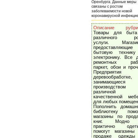
Оренбурга. Данные меры
связаны с ростом
заболеваемости новой
коронавирусной инфекцие
Описание рубри
Товары для быт
различного ро
услуги. Магази
предоставляющие
бытовую техник
электронику. Все 
ремонтных рабо
паркет, обои и проч
Предприятия 
деревообработке,
занимающиеся
производством
различной
качественной меб
для любых помещен
Пополнить домаш
библиотеку помо
магазины по прод
книг. Модно
практично одет
помогут магазины
продаже одежды