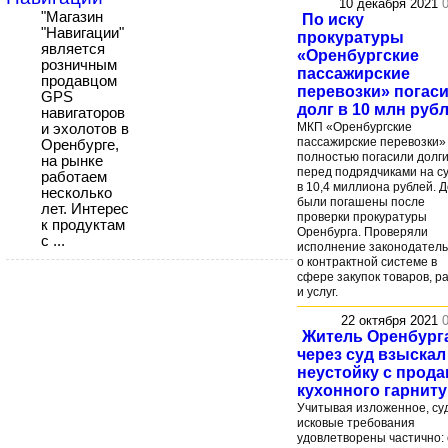
10 декабря 2021
"Магазин
По иску
"Навигации"
прокуратуры
является
«Оренбургские
розничным
пассажирские
продавцом
перевозки» погас
GPS
долг в 10 млн руб
навигаторов
МКП «Оренбургские
и эхолотов в
пассажирские перевозки»
Оренбурге,
полностью погасили долг
на рынке
перед подрядчиками на с
работаем
в 10,4 миллиона рублей. Д
несколько
были погашены после
лет. Интерес
проверки прокуратуры
к продуктам
Оренбурга. Проверяли
с ...
исполнение законодатель
о контрактной системе в
сфере закупок товаров, р
и услуг.
22 октября 2021
Житель Оренбург
через суд взыскал
неустойку с прода
кухонного гарнит
Учитывая изложенное, су
исковые требования
удовлетворены частично: 