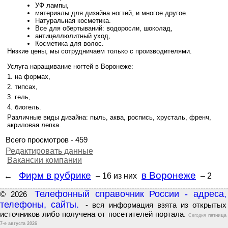
УФ лампы,
материалы для дизайна ногтей, и многое другое.
Натуральная косметика.
Все для обертываний: водоросли, шоколад,
антицеллюлитный уход,
Косметика для волос.
Низкие цены, мы сотрудничаем только с производителями.
Услуга наращивание ногтей в Воронеже:
на формах,
типсах,
гель,
биогель.
Различные виды дизайна: пыль, аква, роспись, хрусталь, френч,
акриловая лепка.
Всего просмотров - 459
Редактировать данные
Вакансии компании
Фирм в рубрике
в Воронеже
←
– 16
из них
– 2
Телефонный справочник России - адреса,
© 2026
телефоны, сайты.
- вся информация взята из открытых
источников либо получена от посетителей портала.
Сегодня
пятница
7-е августа 2026