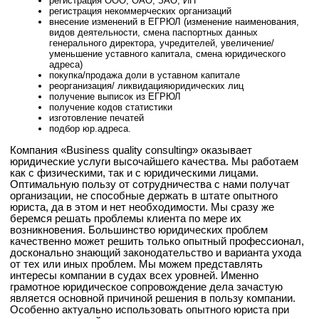
регистрация ООО, ОАО, ЗАО, ИП
регистрация некоммерческих организаций
внесение изменений в ЕГРЮЛ (изменение наименования,
видов деятельности, смена паспортных данных
генерального директора, учредителей, увеличение/
уменьшение уставного капитала, смена юридического
адреса)
покупка/продажа доли в уставном капитале
реорганизация/ ликвидацияюридических лиц
получение выписок из ЕГРЮЛ
получение кодов статистики
изготовление печатей
подбор юр.адреса.
Компания «Business quality consulting» оказывает
юридические услуги высочайшего качества. Мы работаем
как с физическими, так и с юридическими лицами.
Оптимальную пользу от сотрудничества с нами получат
организации, не способные держать в штате опытного
юриста, да в этом и нет необходимости. Мы сразу же
беремся решать проблемы клиента по мере их
возникновения. Большинство юридических проблем
качественно может решить только опытный профессионал,
досконально знающий законодательство и варианта ухода
от тех или иных проблем. Мы можем представлять
интересы компании в судах всех уровней. Именно
грамотное юридическое сопровождение дела зачастую
является основной причиной решения в пользу компании.
Особенно актуально использовать опытного юриста при