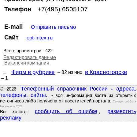
+7(495) 6505107
Телефон
E-mail
Отправить письмо
Сайт
opt-intex.ru
Всего просмотров - 422
Редактировать данные
Вакансии компании
Фирм в рубрике
в Красногорске
←
– 82
из них
– 1
Телефонный справочник России - адреса,
© 2026
телефоны, сайты.
- вся информация взята из открытых
источников либо получена от посетителей портала.
Сегодня
суббота
8-е августа 2026
сообщить об ошибке
разместить
Вы хотите:
,
рекламу