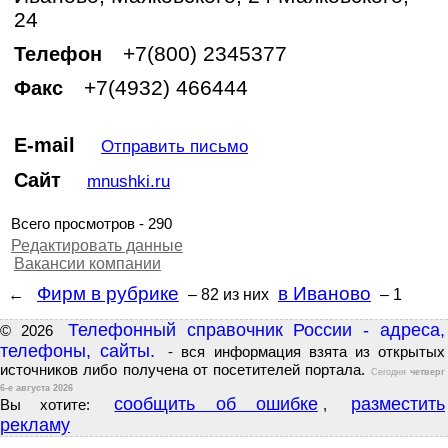
24
+7(800) 2345377
Телефон
+7(4932) 466444
Факс
E-mail
Отправить письмо
Сайт
mnushki.ru
Всего просмотров - 290
Редактировать данные
Вакансии компании
Фирм в рубрике
в Иваново
←
– 82
из них
– 1
Телефонный справочник России - адреса,
© 2026
телефоны, сайты.
- вся информация взята из открытых
источников либо получена от посетителей портала.
Сегодня
четверг
6-е августа 2026
сообщить об ошибке
разместить
Вы хотите:
,
рекламу