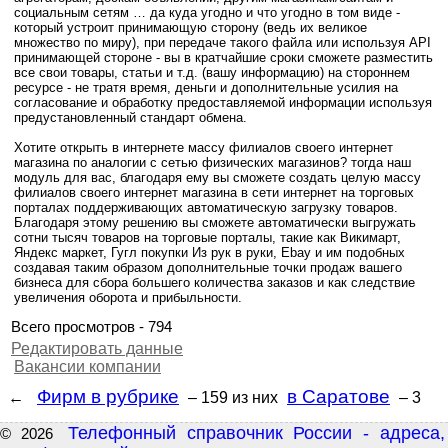
социальным сетям … да куда угодно и что угодно в том виде -
который устроит принимающую сторону (ведь их великое
множество по миру), при передаче такого файла или используя API
принимающей стороне - вы в кратчайшие сроки сможете разместить
все свои товары, статьи и т.д. (вашу информацию) на стороннем
ресурсе - не тратя время, деньги и дополнительные усилия на
согласование и обработку предоставляемой информации используя
предустановленный стандарт обмена.
Хотите открыть в интернете массу филиалов своего интернет
магазина по аналогии с сетью физических магазинов? тогда наш
модуль для вас, благодаря ему вы сможете создать целую массу
филиалов своего интернет магазина в сети интернет на торговых
порталах поддерживающих автоматическую загрузку товаров.
Благодаря этому решению вы сможете автоматически выгружать
сотни тысяч товаров на торговые порталы, такие как Викимарт,
Яндекс маркет, Гугл покупки Из рук в руки, Ebay и им подобных
создавая таким образом дополнительные точки продаж вашего
бизнеса для сбора большего количества заказов и как следствие
увеличения оборота и прибыльности.
Всего просмотров - 794
Редактировать данные
Вакансии компании
Фирм в рубрике
в Саратове
←
– 159
из них
– 3
Телефонный справочник России - адреса,
© 2026