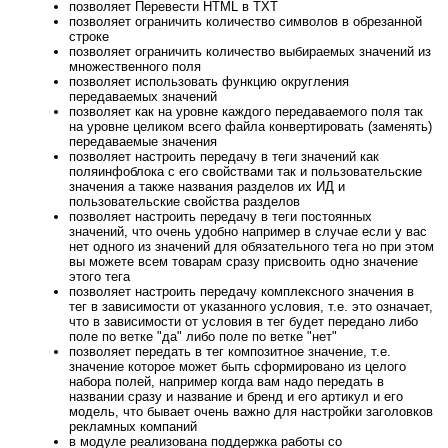
позволяет Перевести HTML в TXT
позволяет ограничить количество символов в обрезанной
строке
позволяет ограничить количество выбираемых значений из
множественного поля
позволяет использовать функцию округления
передаваемых значений
позволяет как на уровне каждого передаваемого поля так
на уровне целиком всего файла конвертировать (заменять)
передаваемые значения
позволяет настроить передачу в теги значений как
поляинфоблока с его свойствами так и пользовательские
значения а также названия разделов их ИД и
пользовательские свойства разделов
позволяет настроить передачу в теги постоянных
значений, что очень удобно например в случае если у вас
нет одного из значений для обязательного тега но при этом
вы можете всем товарам сразу присвоить одно значение
этого тега
позволяет настроить передачу комплексного значения в
тег в зависимости от указанного условия, т.е. это означает,
что в зависимости от условия в тег будет передано либо
поле по ветке "да" либо поле по ветке "нет"
позволяет передать в тег композитное значение, т.е.
значение которое может быть сформировано из целого
набора полей, например когда вам надо передать в
названии сразу и название и бренд и его артикул и его
модель, что бывает очень важно для настройки заголовков
рекламных компаний
в модуле реализована поддержка работы со