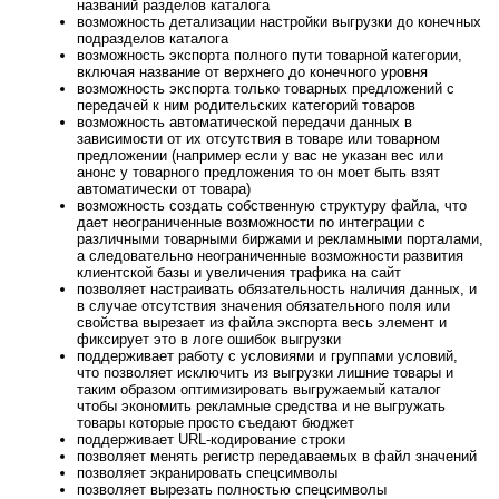
названий разделов каталога
возможность детализации настройки выгрузки до конечных
подразделов каталога
возможность экспорта полного пути товарной категории,
включая название от верхнего до конечного уровня
возможность экспорта только товарных предложений с
передачей к ним родительских категорий товаров
возможность автоматической передачи данных в
зависимости от их отсутствия в товаре или товарном
предложении (например если у вас не указан вес или
анонс у товарного предложения то он моет быть взят
автоматически от товара)
возможность создать собственную структуру файла, что
дает неограниченные возможности по интеграции с
различными товарными биржами и рекламными порталами,
а следовательно неограниченные возможности развития
клиентской базы и увеличения трафика на сайт
позволяет настраивать обязательность наличия данных, и
в случае отсутствия значения обязательного поля или
свойства вырезает из файла экспорта весь элемент и
фиксирует это в логе ошибок выгрузки
поддерживает работу с условиями и группами условий,
что позволяет исключить из выгрузки лишние товары и
таким образом оптимизировать выгружаемый каталог
чтобы экономить рекламные средства и не выгружать
товары которые просто съедают бюджет
поддерживает URL-кодирование строки
позволяет менять регистр передаваемых в файл значений
позволяет экранировать спецсимволы
позволяет вырезать полностью спецсимволы