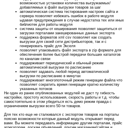
возможностью установки количества выгружаемых/
добавляемых в файл выгрузки товаров за шаг
автоматическая система тестирования настроек сайта и
сервера позволяет избежать ошибок в работе модуля
ыдавая предупреждения в случае недостатка тех или иных
библиотек для работы модуля
система защиты от кеширования позволяет защититься от
загрузки порталами закешированных данных экспорта
поддержка форматов xml csv позволяет как создать
выгрузки для своей сети дистрибьюторов, так и с
генерировать прайс для Экселя
позволяет упаковывать файл экспорта в zip формате для
обеспечения более быстрой передачи больших каталогов
по каналам связи
поддерживает периодический и обычный режим
автоматической выгрузки по расписанию
позволяет задавать любой период автоматической
выгрузки по расписанию в минутах
поддерживает многопоточный режим генерации файла что
позволяет сократить время генерации кратно количеству
указанных потоков
Ни один из ранее опубликованных модулей не даст ту гибкость
настройки, простоту использования, скорость работы и т.д. чтобы
самостоятельно в этом убедиться есть демо режим правда с
ограничением выгрузки всего 50-ти товаров.
Для тех кто еще не сталкивался с экспортом товаров на порталы
поясню возможности которые данный модуль открывает перед
вами. Вы можете передавать информацию другим порталам, прайс
агрегаторам, доскам объявлений, другим магазинам/сайтам и