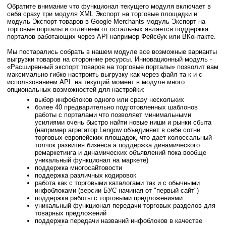
Обратите внимание что функционал текущего модуля включает в
себя сразу три модуля XML Экспорт на торговые площадки и
модуль Экспорт товаров в Google Merchants модуль Экспорт на
торговые порталы и отличием от остальных является поддержка
порталов работающих через API например Фейсбук или ВКонтакте.
Мы постарались собрать в нашем модуле все возможные варианты
выгрузки товаров на сторонние ресурсы. Инновационный модуль -
«Расширенный экспорт товаров на торговые порталы» позволит вам
максимально гибко настроить выгрузку как через файл та к и с
использованием API. на текущий момент в модуле много
опциональных возможностей для настройки:
выбор инфоблоков одного или сразу нескольких
более 40 предварительно подготовленных шаблонов
работы с порталами что позволяет минимальными
усилиями очень быстро найти новые ниши и рынки сбыта
(например агрегатор Lengow объединяет в себе сотни
торговых европейских площадок, что дает колоссальный
толчок развития бизнеса а поддержка динамического
ремаркетинга и динамических объявлений пока вообще
уникальный функционал на маркете)
поддержка многосайтовости
поддержка различных кодировок
работа как с торговыми каталогами так и с обычными
инфоблоками (версии БУС начиная от "первый сайт")
поддержка работы с торговыми предложениями
уникальный функционал передачи торговых разделов для
товарных предложений
поддержка передачи названий инфоблоков в качестве