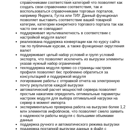
справочниками соответствия категорий что позволяет как
создать свои справочники соответствия, так и
воспользоваться справочниками торговых порталов,
например Яндекга, Гугла или ТИУ. Данный функционал
позволяет выставить соответствие вашей товарной
категрии, категории конкретного торгового портала так как
часто они не совпадают
поддерживает мультивалютность в соответствии с
настройкой модуля валют
реализована поддержка конвертации как по курсу сайта
так по публичным курсам, а также функционал округления
валют
поддерживает целый набор условий и групп условий
экспорта, что позволяет исключить из выгрузки элементы
указав нужный набор ограничений
техподдержка модуля прямо со страницы настроек
профиля позволяет бес проблемно обратиться за
консультацией и поддержкой модуля
логирование работы с отправкой отчета на электронную
почту результатов каждой выгрузки
автоматический расчет мощностей сервера позволяет
простым нажатием определить оптимальные параметры
настроек модуля для выбора оптимальной нагрузки на
сервер в момент импорта
экспериментально проверена работа на выгрузке более 1,2
млн элементов инфоблоков, что позволяет смело заявить
о надежности работы модуля с большими объемами
данных
поддержка ручного и автоматического режима выгрузки
поддержка поэтапной выгрузки данных в файл с