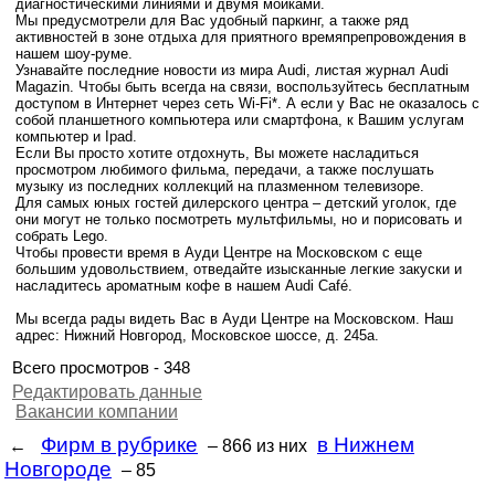
диагностическими линиями и двумя мойками.
Мы предусмотрели для Вас удобный паркинг, а также ряд
активностей в зоне отдыха для приятного времяпрепровождения в
нашем шоу-руме.
Узнавайте последние новости из мира Audi, листая журнал Audi
Magazin. Чтобы быть всегда на связи, воспользуйтесь бесплатным
доступом в Интернет через сеть Wi-Fi*. А если у Вас не оказалось с
собой планшетного компьютера или смартфона, к Вашим услугам
компьютер и Ipad.
Если Вы просто хотите отдохнуть, Вы можете насладиться
просмотром любимого фильма, передачи, а также послушать
музыку из последних коллекций на плазменном телевизоре.
Для самых юных гостей дилерского центра – детский уголок, где
они могут не только посмотреть мультфильмы, но и порисовать и
собрать Lego.
Чтобы провести время в Ауди Центре на Московском с еще
большим удовольствием, отведайте изысканные легкие закуски и
насладитесь ароматным кофе в нашем Audi Café.
Мы всегда рады видеть Вас в Ауди Центре на Московском. Наш
адрес: Нижний Новгород, Московское шоссе, д. 245а.
Всего просмотров - 348
Редактировать данные
Вакансии компании
Фирм в рубрике
в Нижнем
←
– 866
из них
Новгороде
– 85