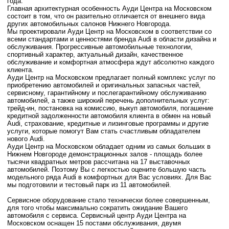
года.
Главная архитектурная особенность Ауди Центра на Московском
состоит в том, что он разительно отличается от внешнего вида
других автомобильных салонов Нижнего Новгорода.
Мы проектировали Ауди Центр на Московском в соответствии со
всеми стандартами и ценностями бренда Audi в области дизайна и
обслуживания. Прогрессивные автомобильные технологии,
спортивный характер, актуальный дизайн, качественное
обслуживание и комфортная атмосфера ждут абсолютно каждого
клиента.
Ауди Центр на Московском предлагает полный комплекс услуг по
приобретению автомобилей и оригинальных запасных частей,
сервисному, гарантийному и послегарантийному обслуживанию
автомобилей, а также широкий перечень дополнительных услуг:
трейд-ин, постановка на комиссию, выкуп автомобиля, погашение
кредитной задолженности автомобиля клиента в обмен на новый
Audi, страхование, кредитные и лизинговые программы и другие
услуги, которые помогут Вам стать счастливым обладателем
нового Audi.
Ауди Центр на Московском обладает одним из самых больших в
Нижнем Новгороде демонстрационных залов - площадь более
тысячи квадратных метров рассчитана на 17 выставочных
автомобилей. Поэтому Вы с легкостью оцените большую часть
модельного ряда Audi в комфортных для Вас условиях. Для Вас
мы подготовили и тестовый парк из 11 автомобилей.
Сервисное оборудование стало технически более совершенным,
для того чтобы максимально сократить ожидание Вашего
автомобиля с сервиса. Сервисный центр Ауди Центра на
Московском оснащен 15 постами обслуживания, двумя