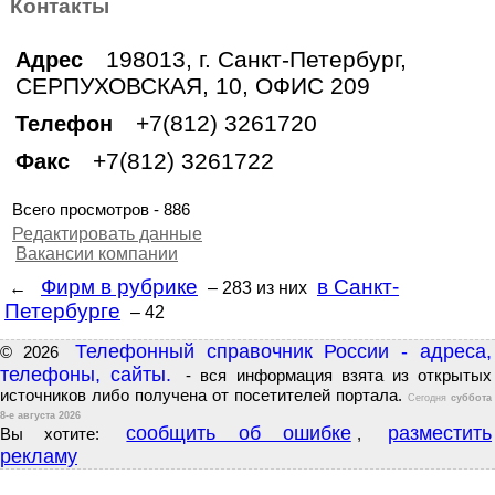
Контакты
198013, г. Санкт-Петербург,
Адрес
СЕРПУХОВСКАЯ, 10, ОФИС 209
+7(812) 3261720
Телефон
+7(812) 3261722
Факс
Всего просмотров - 886
Редактировать данные
Вакансии компании
Фирм в рубрике
в Санкт-
←
– 283
из них
Петербурге
– 42
Телефонный справочник России - адреса,
© 2026
телефоны, сайты.
- вся информация взята из открытых
источников либо получена от посетителей портала.
Сегодня
суббота
8-е августа 2026
сообщить об ошибке
разместить
Вы хотите:
,
рекламу