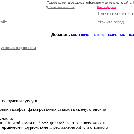
Телефоны, почтовые адреса, информация о деятельности, сайты. 
Добавить компанию
Поиск фирмы
Где вы хотите э
Добавить
компанию
,
статью
,
прайс-лист
,
ва
рузовые перевозки
т следующие услуги:
совых тарифов, фиксированных ставок за смену, ставок за
мности;
о 20т. и объемом от 2,5м3 до 90м3, а так же возможность
термический фургон, ц/мет., рефрижератор) или открытого