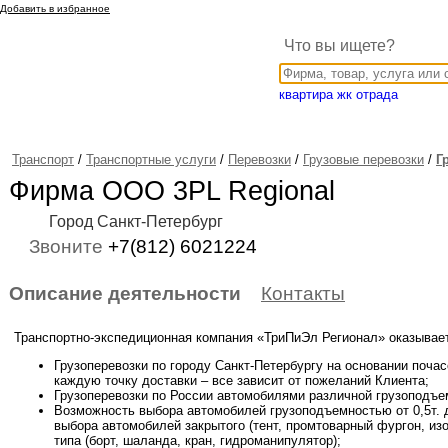
Добавить в избранное
Что вы ищете?
квартира жк отрада
Транспорт
/
Транспортные услуги
/
Перевозки
/
Грузовые перевозки
/
Г
Фирма ООО 3PL Regional
Город Санкт-Петербург
Звоните
+7(812) 6021224
Описание деятельности
Контакты
Транспортно-экспедиционная компания «ТриПиЭл Регионал» оказывае
Грузоперевозки по городу Санкт-Петербургу на основании поча
каждую точку доставки – все зависит от пожеланий Клиента;
Грузоперевозки по России автомобилями различной грузоподъе
Возможность выбора автомобилей грузоподъемностью от 0,5т. д
выбора автомобилей закрытого (тент, промтоварный фургон, изо
типа (борт, шаланда, кран, гидроманипулятор);