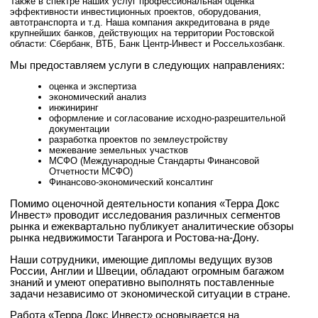
Также в спектре наших услуг профессиональная оценка
эффективности инвестиционных проектов, оборудования,
автотранспорта и т.д. Наша компания аккредитована в ряде
крупнейших банков, действующих на территории Ростовской
области: Сбербанк, ВТБ, Банк Центр-Инвест и Россельхозбанк.
Мы предоставляем услуги в следующих направлениях:
оценка и экспертиза
экономический анализ
инжиниринг
оформление и согласование исходно-разрешительной
документации
разработка проектов по землеустройству
межевание земельных участков
МСФО (Международные Стандарты Финансовой
Отчетности МСФО)
Финансово-экономический консалтинг
Помимо оценочной деятельности копания «Терра Докс
Инвест» проводит исследования различных сегментов
рынка и ежеквартально публикует аналитические обзоры
рынка недвижимости Таганрога и Ростова-на-Дону.
Наши сотрудники, имеющие дипломы ведущих вузов
России, Англии и Швеции, обладают огромным багажом
знаний и умеют оперативно выполнять поставленные
задачи независимо от экономической ситуации в стране.
Работа «Терра Докс Инвест» основывается на