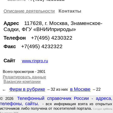
Контакты
Описание деятельности
117628, г. Москва, Знаменское-
Адрес
Садки, ФГУ «ВНИИприроды»
+7(495) 4230322
Телефон
+7(495) 4232322
Факс
Сайт
www.rinpro.ru
Всего просмотров - 2801
Редактировать данные
Вакансии компании
Фирм в рубрике
в Москве
←
– 32
из них
– 22
Телефонный справочник России - адреса,
© 2026
телефоны, сайты.
- вся информация взята из открытых
источников либо получена от посетителей портала.
Сегодня
суббота