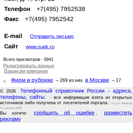
+7(495) 7952538
Телефон
+7(495) 7952542
Факс
E-mail
Отправить письмо
Сайт
www.suek.ru
Всего просмотров - 5841
Редактировать данные
Вакансии компании
Фирм в рубрике
в Москве
←
– 269
из них
– 17
Телефонный справочник России - адреса,
© 2026
телефоны, сайты.
- вся информация взята из открытых
источников либо получена от посетителей портала.
Сегодня
пятница
7-е августа 2026
сообщить об ошибке
разместить
Вы хотите:
,
рекламу