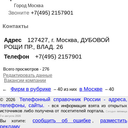
Город Москва
Звоните
+7(495) 2157901
Контакты
127427, г. Москва, ДУБОВОЙ
Адрес
РОЩИ ПР., ВЛАД. 26
+7(495) 2157901
Телефон
Всего просмотров - 276
Редактировать данные
Вакансии компании
Фирм в рубрике
в Москве
←
– 40
из них
– 40
Телефонный справочник России - адреса,
© 2026
телефоны, сайты.
- вся информация взята из открытых
источников либо получена от посетителей портала.
Сегодня
пятница
7-е августа 2026
сообщить об ошибке
разместить
Вы хотите:
,
рекламу