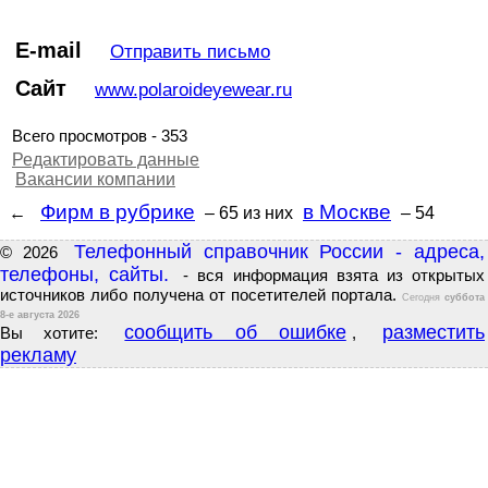
E-mail
Отправить письмо
Сайт
www.polaroideyewear.ru
Всего просмотров - 353
Редактировать данные
Вакансии компании
Фирм в рубрике
в Москве
←
– 65
из них
– 54
Телефонный справочник России - адреса,
© 2026
телефоны, сайты.
- вся информация взята из открытых
источников либо получена от посетителей портала.
Сегодня
суббота
8-е августа 2026
сообщить об ошибке
разместить
Вы хотите:
,
рекламу