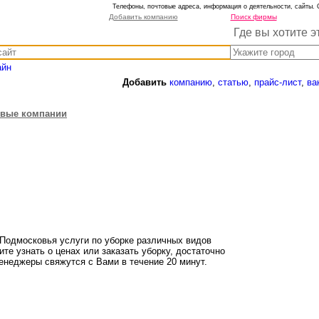
Телефоны, почтовые адреса, информация о деятельности, сайты. 
Добавить компанию
Поиск фирмы
Где вы хотите э
айн
Добавить
компанию
,
статью
,
прайс-лист
,
ва
овые компании
Подмосковья услуги по уборке различных видов
те узнать о ценах или заказать уборку, достаточно
менеджеры свяжутся с Вами в течение 20 минут.