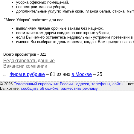
уборка офисных помещений,
послестроительная уборка,
дополнительные услуги: мытьё окон, глажка белья, стирка, мы
"Мисс Уборка" работает для вас:
выполняем любые срочные заказы без наценок,
всем клиентам дарим скидки на повторные уборки,
если Вы чем-то останетесь недовольны - устраним претензии в 
именно Вы выбираете день и время, когда к Вам приедет наша б
Всего просмотров - 321
Редактировать данные
Вакансии компании
←
Фирм в рубрике
– 81
из них
в Москве
– 25
© 2026
Телефонный справочник России - адреса, телефоны, сайты.
- вс
Вы хотите:
сообщить об ошибке
,
разместить рекламу