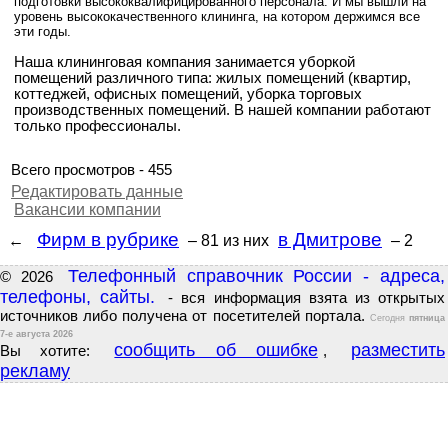
подготовки высококвалифицированного персонала. И мы вышли на
уровень высококачественного клининга, на котором держимся все
эти годы.
Наша клининговая компания занимается уборкой
помещений различного типа: жилых помещений (квартир,
коттеджей, офисных помещений, уборка торговых
производственных помещений. В нашей компании работают
только профессионалы.
Всего просмотров - 455
Редактировать данные
Вакансии компании
Фирм в рубрике
в Дмитрове
←
– 81
из них
– 2
Телефонный справочник России - адреса,
© 2026
телефоны, сайты.
- вся информация взята из открытых
источников либо получена от посетителей портала.
Сегодня
пятница
7-е августа 2026
сообщить об ошибке
разместить
Вы хотите:
,
рекламу