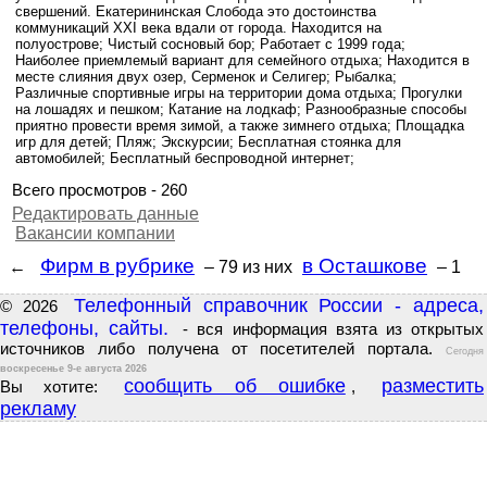
свершений. Екатерининская Слобода это достоинства
коммуникаций XXI века вдали от города. Находится на
полуострове; Чистый сосновый бор; Работает с 1999 года;
Наиболее приемлемый вариант для семейного отдыха; Находится в
месте слияния двух озер, Серменок и Селигер; Рыбалка;
Различные спортивные игры на территории дома отдыха; Прогулки
на лошадях и пешком; Катание на лодкаф; Разнообразные способы
приятно провести время зимой, а также зимнего отдыха; Площадка
игр для детей; Пляж; Экскурсии; Бесплатная стоянка для
автомобилей; Бесплатный беспроводной интернет;
Всего просмотров - 260
Редактировать данные
Вакансии компании
Фирм в рубрике
в Осташкове
←
– 79
из них
– 1
Телефонный справочник России - адреса,
© 2026
телефоны, сайты.
- вся информация взята из открытых
источников либо получена от посетителей портала.
Сегодня
воскресенье 9-е августа 2026
сообщить об ошибке
разместить
Вы хотите:
,
рекламу