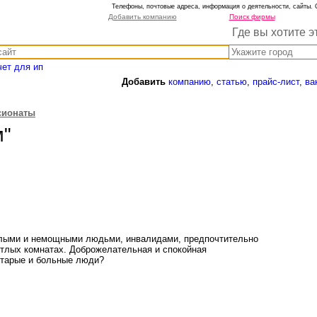
Телефоны, почтовые адреса, информация о деятельности, сайты. 
Добавить компанию
Поиск фирмы
Где вы хотите э
чет для ип
Добавить
компанию
,
статью
,
прайс-лист
,
ва
сионаты
м"
илыми и немощными людьми, инвалидами, предпочтительно
тлых комнатах. Доброжелательная и спокойная
 старые и больные люди?