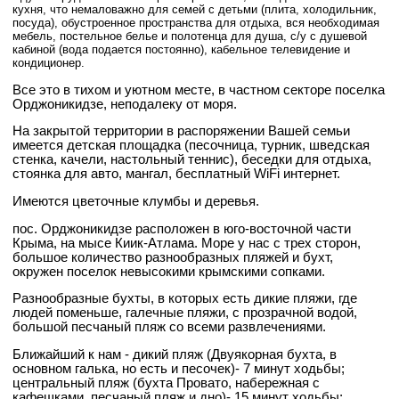
кухня, что немаловажно для семей с детьми (плита, холодильник,
посуда), обустроенное пространства для отдыха, вся необходимая
мебель, постельное белье и полотенца для душа, с/у с душевой
кабиной (вода подается постоянно), кабельное телевидение и
кондиционер.
Все это в тихом и уютном месте, в частном секторе поселка
Орджоникидзе, неподалеку от моря.
На закрытой территории в распоряжении Вашей семьи
имеется детская площадка (песочница, турник, шведская
стенка, качели, настольный теннис), беседки для отдыха,
стоянка для авто, мангал, бесплатный WiFi интернет.
Имеются цветочные клумбы и деревья.
пос. Орджоникидзе расположен в юго-восточной части
Крыма, на мысе Киик-Атлама. Море у нас с трех сторон,
большое количество разнообразных пляжей и бухт,
окружен поселок невысокими крымскими сопками.
Разнообразные бухты, в которых есть дикие пляжи, где
людей поменьше, галечные пляжи, с прозрачной водой,
большой песчаный пляж со всеми развлечениями.
Ближайший к нам - дикий пляж (Двуякорная бухта, в
основном галька, но есть и песочек)- 7 минут ходьбы;
центральный пляж (бухта Провато, набережная с
кафешками, песчаный пляж и дно)- 15 минут ходьбы;