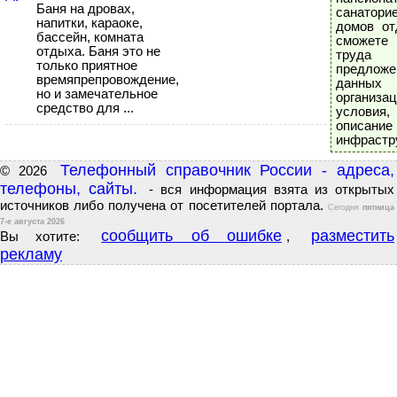
Баня на дровах,
санаторие
напитки, караоке,
домов от
бассейн, комната
сможет
отдыха. Баня это не
труда 
только приятное
предложе
времяпрепровождение,
данных
но и замечательное
организа
средство для ...
условия,
описание
инфрастр
Телефонный справочник России - адреса,
© 2026
телефоны, сайты.
- вся информация взята из открытых
источников либо получена от посетителей портала.
Сегодня
пятница
7-е августа 2026
сообщить об ошибке
разместить
Вы хотите:
,
рекламу