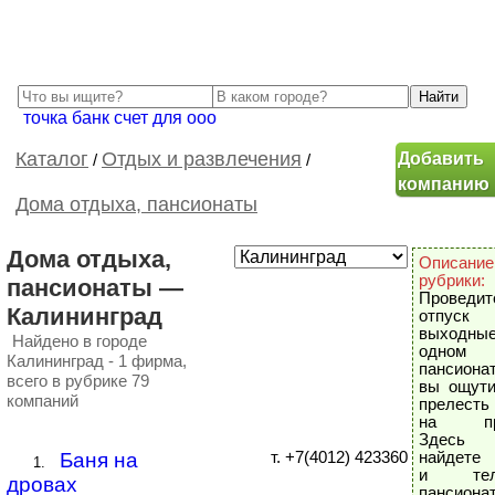
точка банк счет для ооо
Добавить
Каталог
Отдых и развлечения
/
/
компанию
Дома отдыха, пансионаты
Дома отдыха,
Описание
рубрики:
пансионаты —
Проведит
Калининград
отпус
выход
Найдено в городе
одно
Калининград - 1 фирма,
пансиона
всего в рубрике 79
вы ощути
компаний
прелесть
на при
Здес
Баня на
т. +7(4012) 423360
найдете 
1.
и тел
дровах
пансионат