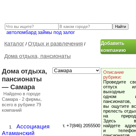
автоломбард займы под залог
Добавить
Каталог
Отдых и развлечения
/
/
компанию
Дома отдыха, пансионаты
Дома отдыха,
Описание
рубрики:
пансионаты
Проведите св
— Самара
отпуск ил
выходные 
Найдено в городе
одном и
Самара - 2 фирмы,
пансионатов,
всего в рубрике 79
вы ощутите в
компаний
прелесть отды
на природ
Здесь в
Ассоциация
т. +7(846) 2055500
найдете адре
1.
и телефон
Атаманский
пансионатов,