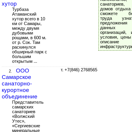
хутор
санаториев,
домов отдыха
Турбаза
сможете б
Атаманский
труда узна
хутор всего в 10
предложения
км от Самары,
данных
между двумя
организаций, 
дубовыми
условия, цены
рощами, в 600 м.
описание
от р. Сок. Там
инфраструктур
раскинулся
обширный парк с
большим
открытым ...
ООО
т. +7(846) 2768565
2.
Самарское
санаторно-
курортное
объединение
Представитель
самарских
санаториев
«Волжский
Утес»,
«Сергиевские
минеральные