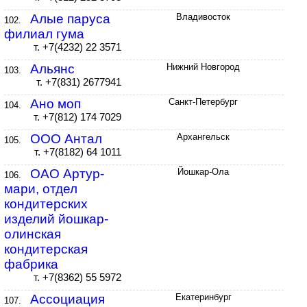
Алые паруса
Владивосток
102.
филиал гума
т. +7(4232) 22 3571
Альянс
Нижний Новгород
103.
т. +7(831) 2677941
Ано моп
Санкт-Петербург
104.
т. +7(812) 174 7029
ООО Антал
Архангельск
105.
т. +7(8182) 64 1011
ОАО Артур-
Йошкар-Ола
106.
мари, отдел
кондитерских
изделий йошкар-
олинская
кондитерская
фабрика
т. +7(8362) 55 5972
Ассоциация
Екатеринбург
107.