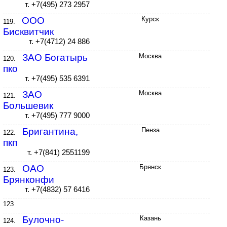
т. +7(495) 273 2957
ООО
Курск
119.
Бисквитчик
т. +7(4712) 24 886
ЗАО Богатырь
Москва
120.
пко
т. +7(495) 535 6391
ЗАО
Москва
121.
Большевик
т. +7(495) 777 9000
Бригантина,
Пенза
122.
пкп
т. +7(841) 2551199
ОАО
Брянск
123.
Брянконфи
т. +7(4832) 57 6416
123
Булочно-
Казань
124.