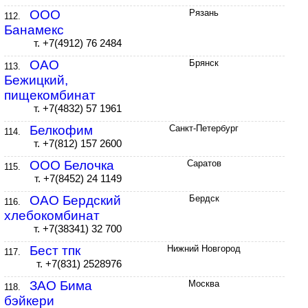
ООО
Рязань
112.
Банамекс
т. +7(4912) 76 2484
ОАО
Брянск
113.
Бежицкий,
пищекомбинат
т. +7(4832) 57 1961
Белкофим
Санкт-Петербург
114.
т. +7(812) 157 2600
ООО Белочка
Саратов
115.
т. +7(8452) 24 1149
ОАО Бердский
Бердск
116.
хлебокомбинат
т. +7(38341) 32 700
Бест тпк
Нижний Новгород
117.
т. +7(831) 2528976
ЗАО Бима
Москва
118.
бэйкери