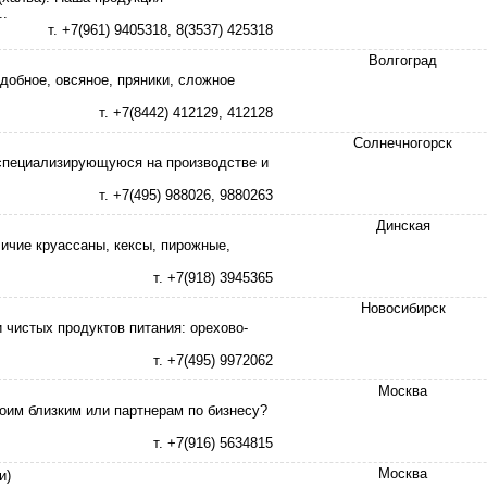
..
т. +7(961) 9405318, 8(3537) 425318
Волгоград
добное, овсяное, пряники, сложное
т. +7(8442) 412129, 412128
Солнечногорск
специализирующуюся на производстве и
т. +7(495) 988026, 9880263
Динская
личие круассаны, кексы, пирожные,
т. +7(918) 3945365
Новосибирск
 чистых продуктов питания: орехово-
т. +7(495) 9972062
Москва
оим близким или партнерам по бизнесу?
т. +7(916) 5634815
Москва
и)