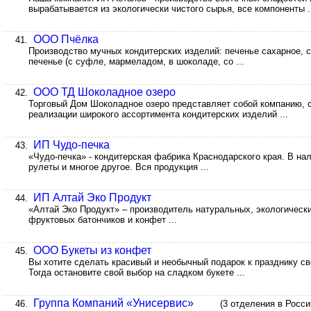
вырабатывается из экологически чистого сырья, все компоненты .
ООО Пчёлка
41.
Производство мучных кондитерских изделий: печенье сахарное, с
печенье (с суфле, мармеладом, в шоколаде, со ...
ООО ТД Шоколадное озеро
42.
Торговый Дом Шоколадное озеро представляет собой компанию, 
реализации широкого ассортимента кондитерских изделий ...
ИП Чудо-печка
43.
«Чудо-печка» - кондитерская фабрика Краснодарского края. В на
рулеты и многое другое. Вся продукция ...
ИП Алтай Эко Продукт
44.
«Алтай Эко Продукт» – производитель натуральных, экологически
фруктовых батончиков и конфет ...
ООО Букеты из конфет
45.
Вы хотите сделать красивый и необычный подарок к празднику св
Тогда остановите свой выбор на сладком букете ...
Группа Компаний «Унисервис»
46.
(3 отделения в Росси