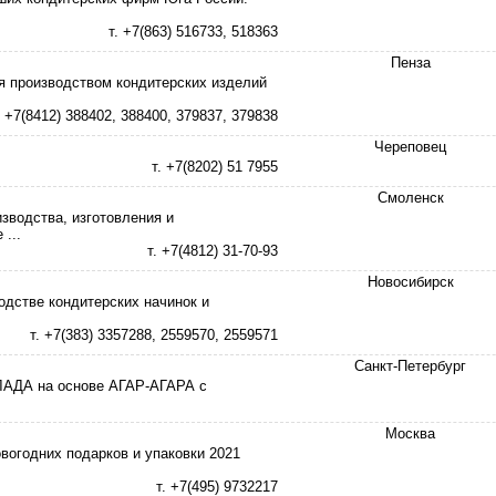
т. +7(863) 516733, 518363
Пенза
ся производством кондитерских изделий
. +7(8412) 388402, 388400, 379837, 379838
Череповец
т. +7(8202) 51 7955
Смоленск
зводства, изготовления и
...
т. +7(4812) 31-70-93
Новосибирск
дстве кондитерских начинок и
т. +7(383) 3357288, 2559570, 2559571
Санкт-Петербург
ЛАДА на основе АГАР-АГАРА с
Москва
огодних подарков и упаковки 2021
т. +7(495) 9732217