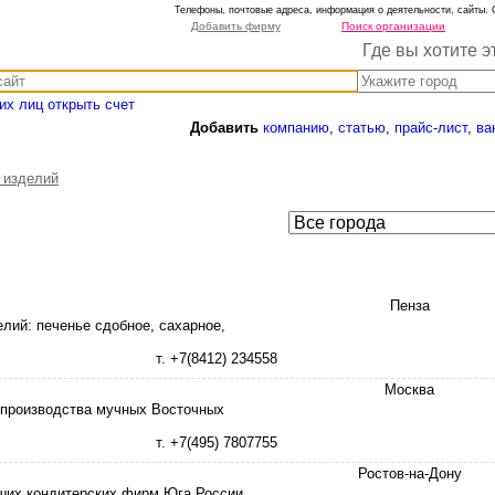
Телефоны, почтовые адреса, информация о деятельности, сайты. 
Добавить фирму
Поиск организации
Где вы хотите э
их лиц открыть счет
Добавить
компанию
,
статью
,
прайс-лист
,
ва
 изделий
Пенза
лий: печенье сдобное, сахарное,
т. +7(8412) 234558
Москва
производства мучных Восточных
т. +7(495) 7807755
Ростов-на-Дону
йших кондитерских фирм Юга России.