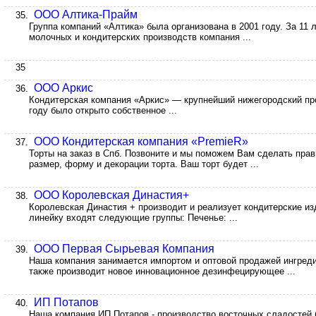
ООО Алтика-Прайм
35.
Группа компаний «Алтика» была организована в 2001 году. За 11 
молочных и кондитерских производств компания ...
35
ООО Аркис
36.
Кондитерская компания «Аркис» — крупнейший нижегородский про
году было открыто собственное ...
ООО Кондитерская компания «PremieR»
37.
Торты на заказ в Спб. Позвоните и мы поможем Вам сделать пра
размер, форму и декорации торта. Ваш торт будет ...
ООО Королевская Династия+
38.
Королевская Династия + производит и реализует кондитерские из
линейку входят следующие группы: Печенье: ...
ООО Первая Сырьевая Компания
39.
Наша компания занимается импортом и оптовой продажей ингред
также производит новое инновационное дезинфецирующее ...
ИП Потапов
40.
Наша компания ИП Потапов - производство восточных сладостей 