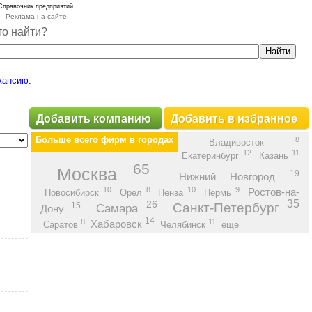
Справочник предприятий.
Реклама на сайте
то найти?
кансию
.
Добавить компанию
Добавить в избранное
Больше всего фирм в городах
8
Владивосток
12
11
Екатеринбург
Казань
65
Москва
19
Нижний Новгород
10
8
10
9
Ростов-на-
Новосибирск
Орел
Пенза
Пермь
35
26
Санкт-Петербург
15
Самара
Дону
14
8
11
Хабаровск
Саратов
Челябинск
еще