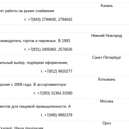
Казань
лет работы на рынке снабжения
т. +7(843) 2794640, 2794642
Нижний Новгород
изводитель тортов и пирожных. В 1993
т. +7(831) 2405060, 2576626
Санкт-Петербург
вильный выбор, подберем оформление,
т. +7(812) 9920277
Колывань
делия с 2009 года. В ассортиментную
т. +7(383) 31364,31580
Москва
иентов для пищевой промышленности. А
т. +7(495) 9892378
Орск
(халва). Наша продукция