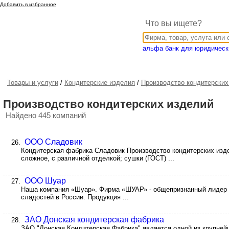
Добавить в избранное
Что вы ищете?
альфа банк для юридическ
Товары и услуги
/
Кондитерские изделия
/
Производство кондитерских
Производство кондитерских изделий
Найдено 445 компаний
ООО Сладовик
26.
Кондитерская фабрика Сладовик Производство кондитерских изде
сложное, с различной отделкой; сушки (ГОСТ) ...
ООО Шуар
27.
Наша компания «Шуар». Фирма «ШУАР» - общепризнанный лидер 
сладостей в России. Продукция ...
ЗАО Донская кондитерская фабрика
28.
ЗАО "Донская Кондитерская Фабрика" является одной из крупне