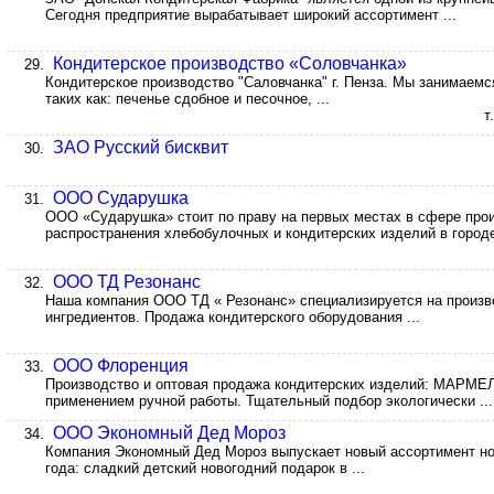
Сегодня предприятие вырабатывает широкий ассортимент ...
Кондитерское производство «Соловчанка»
29.
Кондитерское производство "Саловчанка" г. Пенза. Мы занимаем
таких как: печенье сдобное и песочное, ...
т
ЗАО Русский бисквит
30.
ООО Сударушка
31.
ООО «Сударушка» стоит по праву на первых местах в сфере прои
распространения хлебобулочных и кондитерских изделий в городе 
ООО ТД Резонанс
32.
Наша компания ООО ТД « Резонанс» специализируется на произво
ингредиентов. Продажа кондитерского оборудования ...
ООО Флоренция
33.
Производство и оптовая продажа кондитерских изделий: МАРМЕ
применением ручной работы. Тщательный подбор экологически ...
ООО Экономный Дед Мороз
34.
Компания Экономный Дед Мороз выпускает новый ассортимент нов
года: сладкий детский новогодний подарок в ...