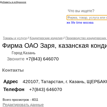
Добавить в избранное
Что вы ищете?
жк life time москва
Товары и услуги
/
Кондитерские изделия
/
Производство кондитерских
Фирма ОАО Заря, казанская конд
Город Казань
Звоните
+7(843) 646070
Контакты
Адрес
420107, Татарстан, г. Казань, ЩЕРБА
Телефон
+7(843) 646070
Всего просмотров - 4011
Редактировать данные