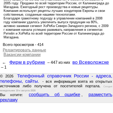
2005 году. Продажи по всей территории России, от Калининграда до
Магадана. Ежегодный рост производства и новые рецептуры.
Компания использует рецепты лучших кондитеров Европы и свои
собственные, созданные нашими технологами.
Благодаря грамотному подходу в управлении компанией в 2008
году компании удалось увеличить выпуск продукции на 80%,
активно занимая сегмент ХоРеКа Северо-Западного региона, с 2009
г компания начала успешно развивать направления в сегментах
Ритейл и ХоРеКа по всей территории России от Калининграда до
Магадана.
Всего просмотров - 414
Редактировать данные
Вакансии компании
Фирм в рубрике
во Всеволожске
←
– 447
из них
– 1
Телефонный справочник России - адреса,
© 2026
телефоны, сайты.
- вся информация взята из открытых
источников либо получена от посетителей портала.
Сегодня
понедельник 10-е августа 2026
сообщить об ошибке
разместить
Вы хотите:
,
рекламу