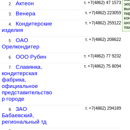
Актеон
т. +7(4862) 47 1573
2.
зе
вы
Венера
т. +7(4862) 223059
пи
3.
ко
шо
Кондитерские
т. +7(4862) 259122
4.
па
изделия
ОАО
т. +7(4862) 208622
5.
Орелкондитер
ООО Рубин
т. +7(4862) 77 9232
6.
Славянка,
т. +7(4862) 75 8094
7.
кондитерская
фабрика,
официальное
представительство
р городе
ЗАО
т. +7(4862) 294189
8.
Бабаевский,
региональный тд