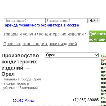
аренда гусеничного экскаватора в москве
Добавит
Товары и услуги
Кондитерские изделия
/
/
компан
Производство кондитерских изделий
Производство
Оп
ру
кондитерских
Ко
изделий —
из
пе
Орел
пр
Найдено в городе Орел
пи
оп
- 8 фирм, всего в
пр
рубрике 447 компаний
ба
пе
ко
ООО Аква
т. +7(4862) 220685
1.
сл
са