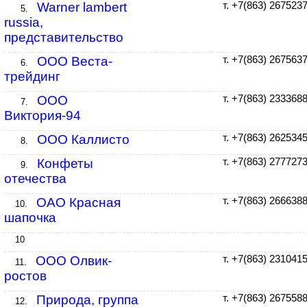
Warner lambert
т. +7(863) 267523
5.
russia,
представительство
ООО Веста-
т. +7(863) 267563
6.
трейдинг
ООО
т. +7(863) 233368
7.
Виктория-94
ООО Каллисто
т. +7(863) 262534
8.
Конфеты
т. +7(863) 277727
9.
отечества
ОАО Красная
т. +7(863) 266638
10.
шапочка
10
ООО Олвик-
т. +7(863) 231041
11.
ростов
Природа, группа
т. +7(863) 267558
12.