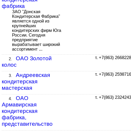
фабрика
ЗАО "Донская
Кондитерская Фабрика"
является одной из
крупнейших
кондитерских фирм Юга
России. Сегодня
предприятие
вырабатывает широкий
ассортимент ...
ОАО Золотой
т. +7(863) 266822
2.
колос
Андреевская
т. +7(863) 259871
3.
кондитерская
мастерская
ОАО
т. +7(863) 232424
4.
Армавирская
кондитерская
фабрика,
представительство