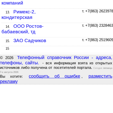
компаний
Римекс-2,
т. +7(863) 262397
13.
кондитерская
ООО Ростов-
т. +7(863) 232846
14.
бабаевский, тд
ЗАО Садчиков
т. +7(863) 251960
15.
15
Телефонный справочник России - адреса,
© 2026
телефоны, сайты.
- вся информация взята из открытых
источников либо получена от посетителей портала.
Сегодня
пятница
7-е августа 2026
сообщить об ошибке
разместить
Вы хотите:
,
рекламу