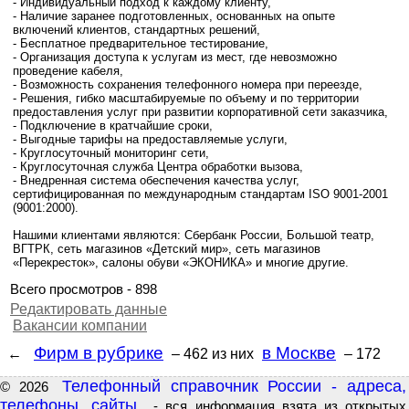
- Индивидуальный подход к каждому клиенту,
- Наличие заранее подготовленных, основанных на опыте
включений клиентов, стандартных решений,
- Бесплатное предварительное тестирование,
- Организация доступа к услугам из мест, где невозможно
проведение кабеля,
- Возможность сохранения телефонного номера при переезде,
- Решения, гибко масштабируемые по объему и по территории
предоставления услуг при развитии корпоративной сети заказчика,
- Подключение в кратчайшие сроки,
- Выгодные тарифы на предоставляемые услуги,
- Круглосуточный мониторинг сети,
- Круглосуточная служба Центра обработки вызова,
- Внедренная система обеспечения качества услуг,
сертифицированная по международным стандартам ISO 9001-2001
(9001:2000).
Нашими клиентами являются: Сбербанк России, Большой театр,
ВГТРК, сеть магазинов «Детский мир», сеть магазинов
«Перекресток», салоны обуви «ЭКОНИКА» и многие другие.
Всего просмотров - 898
Редактировать данные
Вакансии компании
Фирм в рубрике
в Москве
←
– 462
из них
– 172
Телефонный справочник России - адреса,
© 2026
телефоны, сайты.
- вся информация взята из открытых