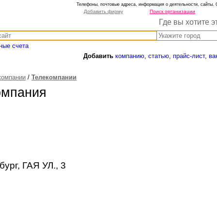
Телефоны, почтовые адреса, информация о деятельности, сайты. 
Добавить фирму
Поиск организации
Где вы хотите э
ные счета
Добавить
компанию
,
статью
,
прайс-лист
,
ва
компании
/
Телекомпании
омпания
ург, ГАЯ УЛ., 3