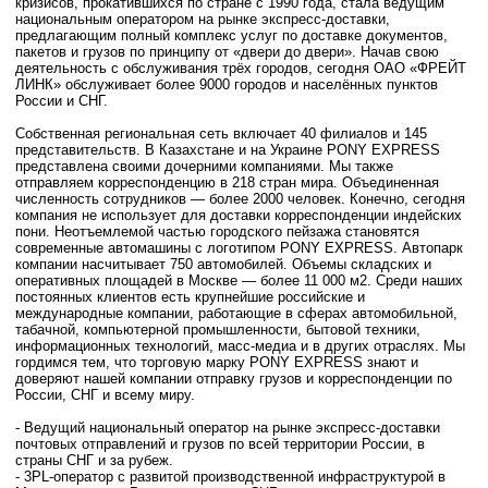
кризисов, прокатившихся по стране с 1990 года, стала ведущим
национальным оператором на рынке экспресс-доставки,
предлагающим полный комплекс услуг по доставке документов,
пакетов и грузов по принципу от «двери до двери». Начав свою
деятельность с обслуживания трёх городов, сегодня ОАО «ФРЕЙТ
ЛИНК» обслуживает более 9000 городов и населённых пунктов
России и СНГ.
Собственная региональная сеть включает 40 филиалов и 145
представительств. В Казахстане и на Украине PONY EXPRESS
представлена своими дочерними компаниями. Мы также
отправляем корреспонденцию в 218 стран мира. Объединенная
численность сотрудников — более 2000 человек. Конечно, сегодня
компания не использует для доставки корреспонденции индейских
пони. Неотъемлемой частью городского пейзажа становятся
современные автомашины с логотипом PONY EXPRESS. Автопарк
компании насчитывает 750 автомобилей. Объемы складских и
оперативных площадей в Москве — более 11 000 м2. Среди наших
постоянных клиентов есть крупнейшие российские и
международные компании, работающие в сферах автомобильной,
табачной, компьютерной промышленности, бытовой техники,
информационных технологий, масс-медиа и в других отраслях. Мы
гордимся тем, что торговую марку PONY EXPRESS знают и
доверяют нашей компании отправку грузов и корреспонденции по
России, СНГ и всему миру.
- Ведущий национальный оператор на рынке экспресс-доставки
почтовых отправлений и грузов по всей территории России, в
страны СНГ и за рубеж.
- 3PL-оператор с развитой производственной инфраструктурой в