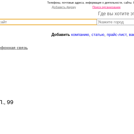
Телефоны, почтовые адреса, информация о деятельности, сайты. 
Добавить фирму
Поиск организации
Где вы хотите э
Добавить
компанию
,
статью
,
прайс-лист
,
ва
ефонная связь
., 99