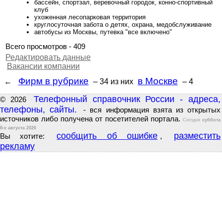
бассейн, спортзал, веревочный городок, конно-спортивный
клуб
ухоженная лесопарковая территория
круглосуточная забота о детях, охрана, медобслуживание
автобусы из Москвы, путевка "все включено"
Всего просмотров - 409
Редактировать данные
Вакансии компании
Фирм в рубрике
в Москве
←
– 34
из них
– 4
Телефонный справочник России - адреса,
© 2026
телефоны, сайты.
- вся информация взята из открытых
источников либо получена от посетителей портала.
Сегодня
суббота
8-е августа 2026
сообщить об ошибке
разместить
Вы хотите:
,
рекламу