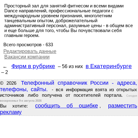
Просторный зал для занятий фитнесом и всеми видами
Dance направлений, профессиональные педагоги с
международным уровнем признания, многолетним
танцевальным опытом, доброжелательный
административный персонал, разумные цены - в общем все
и еще больше для того, чтобы Вы почувствовали себя
главным героем.
Всего просмотров - 633
Редактировать данные
Вакансии компании
Фирм в рубрике
в Екатеринбурге
←
– 56
из них
– 2
Телефонный справочник России - адреса,
© 2026
телефоны, сайты.
- вся информация взята из открытых
источников либо получена от посетителей портала.
Сегодня
воскресенье 9-е августа 2026
сообщить об ошибке
разместить
Вы хотите:
,
рекламу