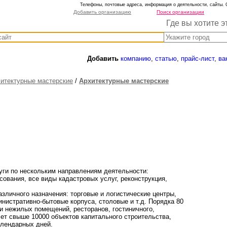
Телефоны, почтовые адреса, информация о деятельности, сайты. 
Добавить организацию
Поиск организации
Где вы хотите э
Добавить
компанию
,
статью
,
прайс-лист
,
ва
итектурные мастерские
/
Архитектурные мастерские
уги по нескольким направлениям деятельности:
сования, все виды кадастровых услуг, реконструкция,
зличного назначения: торговые и логистические центры,
инистративно-бытовые корпуса, столовые и т.д. Порядка 80
и нежилых помещений, ресторанов, гостиничного,
чет свыше 10000 объектов капитального строительства,
алендарных дней.