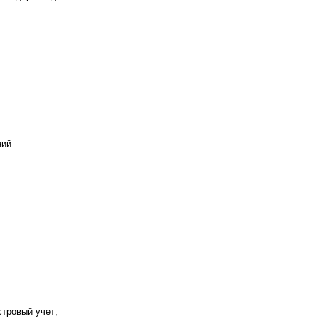
ний
стровый учет;