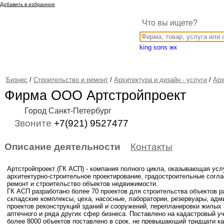
Добавить в избранное
Что вы ищете?
king sons жк
Бизнес
/
Строительство и ремонт
/
Архитектура и дизайн - услуги
/
Арх
Фирма ООО Артстройпроект
Город Санкт-Петербург
Звоните
+7(921) 9527477
Описание деятельности
Контакты
Артстройпроект (ГК АСП) - компания полного цикла, оказывающая усл
архитектурно-строительное проектирование, градостроительные согла
ремонт и строительство объектов недвижимости.
ГК АСП разработано более 70 проектов для строительства объектов ра
складские комплексы, цеха, насосные, лаборатории, резервуары, адм
проектов реконструкций зданий и сооружений, перепланировки жилых 
аптечного и ряда других сфер бизнеса. Поставлено на кадастровый у
более 8000 объектов поставлено в срок, не превышающий тридцати к