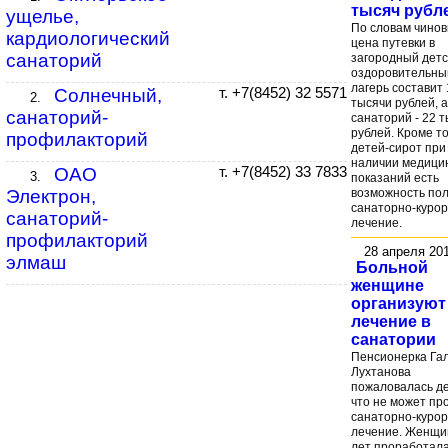
тысяч рубл
ущелье,
По словам чинов
кардиологический
цена путевки в
санаторий
загородный детс
оздоровительны
лагерь составит 
Солнечный,
т. +7(8452) 32 5571
2.
тысячи рублей, а
санаторий-
санаторий - 22 
рублей. Кроме то
профилакторий
детей-сирот при
наличии медици
ОАО
т. +7(8452) 33 7833
3.
показаний есть
возможность пол
Электрон,
санаторно-куро
санаторий-
лечение.
профилакторий
28 апреля 20
элмаш
Больной
женщине
организуют
лечение в
санатории
Пенсионерка Га
Лухтанова
пожаловалась де
что не может пр
санаторно-куро
лечение. Женщи
лет проработал