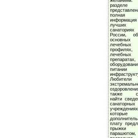
желания
разделе
представлен
полная
информац
лучших
санаториях
России, о
основных
лечебных
профиля
лечебных
препаратах
оборудовани
питани
инфраструкт
Любители
экстремальн
оздоровлени
также см
найти сведе
санаторных
учреждениях
которые
дополнител
плату предл
прыжк
парашютом,