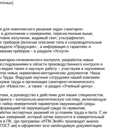
тотных).
я для комплексного решения задач санитарно-
е в дополнение к измерениям, перечисленным выше,
ловое излучение, видимый свет, ультрафиолет,
х приборов (включая описания типа и сопроводительные
разделе «Продукция» , а информация о гарантиях и
ивании приборов – в разделе «Услуги»
нитарно-гигиенического контроля, разработка новых
исследованиями в области производственного контроля и
 ведем также и научную работу – участвуем в наукоемких
ботке новых нормативно-методических документов. Наша
ы Труда. Ведущие научные сотрудники нашей компании
ране труда и организации санитарно-гигиенического
л «Новости» , а также - в раздел «Учебный центр» .
лова, а руководство к действию для наших специалистов.
торинга – контрольно-аналитическую систему, включающую
у набор измерителей параметров окружающей среды.
информацией об окружающей среде по правилам,
отки экспертных решений по условиям труда и быта. С ее
ых измерений, который затем заносится в измерительный
я в ПК, где программа «НТМ-ЭкоМ» производит анализ
и ГОСТ ам) и оформляет всю необходимую документацию