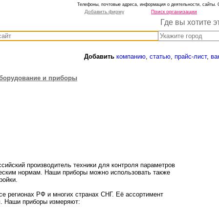
Телефоны, почтовые адреса, информация о деятельности, сайты. 
Добавить фирму
Поиск организации
Где вы хотите э
Добавить
компанию
,
статью
,
прайс-лист
,
ва
оборудование и приборы
ссийский производитель техники для контроля параметров
ческим нормам. Наши приборы можно использовать также
ройки.
се регионах РФ и многих странах СНГ. Её ассортимент
я. Наши приборы измеряют: