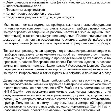
• Электрические и магнитные поля (от статических до сверхвысокочас
• Гипогеомагнитные поля.
• Параметры микроклимата .
• Концентрацию аэроионов в воздухе
• Содержание радона в воздухе, воде и грунте
Мы поставляем как отдельные приборы, так и комплекты оборудовани
гигиенического контроля. Комплекты содержат приборы, позволяющи
контролировать освещение на рабочих местах и в жилых зданиях (теп
инсоляцию), а также ионизирующие излучения. Полное описание наши
документы – паспорта и руководства по эксплуатации) Вы найдете в 
постгарантийном (в том числе о сервисном и предповерочном) обслуж
Так как мы производим аппаратуру под специализированные задачи са
приборов предваряется изучением тех проблем, которые стоят перед 
охраны труда. Поэтому наряду с производственной деятельностью мы
проектах, в работе Лабораторного совета Роспотребнадзора, в разра
компания является членом Национальной Ассоциации Центров Охран
периодически читают лекции на курсах повышения квалификации по ох
контроля. Информацию о таких курсах мы регулярно помещаем в разде
Девиз нашей компании «Наши приборы работают за вас» - не пустые с
Мы разрабатываем новый инструмент санитарно-гигиенического мони
в себя программное обеспечение «НТМ-ЭкоМ» и комплементарный ем
«НТМ-ЭкоМ» - это программа для компьютера, которая оперирует с 
определяемым всем корпусом нормативных документов, с целью выраб
помощью в интерактивном режиме составляется план инструментальн
прибор. Полученные по этому плану результаты измерений передаютс
результатов на соответствие действующим нормативам (СанПиН ам 
(рабочий журнал, протокол измерений, экспертное заключение).